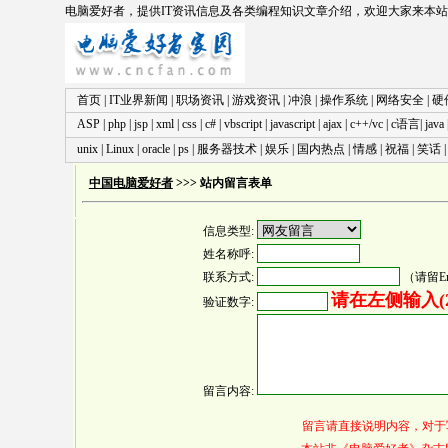
电脑爱好者
，提供IT资讯信息及各类编程知识文章介绍，欢迎大家来本
首页
|
IT业界新闻
|
职场资讯
|
游戏资讯
|
冲浪
|
操作系统
|
网络安全
|
硬
ASP
|
php
|
jsp
|
xml
|
css
|
c#
|
vbscript
|
javascript
|
ajax
|
c++/vc
|
c语言
|
java
unix
|
Linux
|
oracle
|
ps
|
服务器技术
|
娱乐
|
国内热点
|
情感
|
祝福
|
笑话
中国电脑爱好者
>>> 站内留言表单
信息类型:
姓名称呼:
联系方式:
（请留E
请在左侧输入(2
验证数字:
留言内容:
留言请直接说明内容，对于