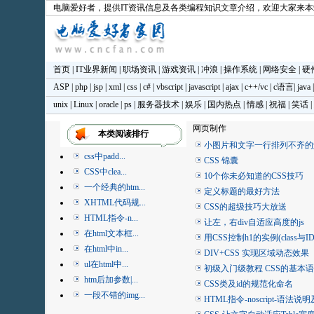
电脑爱好者
，提供IT资讯信息及各类编程知识文章介绍，欢迎大家来
首页
|
IT业界新闻
|
职场资讯
|
游戏资讯
|
冲浪
|
操作系统
|
网络安全
|
硬
ASP
|
php
|
jsp
|
xml
|
css
|
c#
|
vbscript
|
javascript
|
ajax
|
c++/vc
|
c语言
|
java
unix
|
Linux
|
oracle
|
ps
|
服务器技术
|
娱乐
|
国内热点
|
情感
|
祝福
|
笑话
|
网页制作
本类阅读排行
小图片和文字一行排列不齐的
css中padd...
CSS 锦囊
CSS中clea...
10个你未必知道的CSS技巧
一个经典的htm...
定义标题的最好方法
XHTML代码规...
CSS的超级技巧大放送
HTML指令-n...
让左，右div自适应高度的js
在html文本框...
用CSS控制h1的实例(class与ID
在html中in...
DIV+CSS 实现区域动态效果
ul在html中...
初级入门级教程 CSS的基本
htm后加参数|...
CSS类及id的规范化命名
一段不错的img...
HTML指令-noscript-语法说