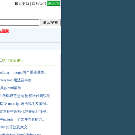
最近更新
|
联系我们
内搜索
L
热门文章排行
padding、margin两个重要属性..
clear:both用法及事例
典的html菜单
ML代码规范总结 附标准代码说明..
指令-noscript-语法说明及范例..
ml文本框中编写代码并执行预览..
l中include一个文件内容的方..
html中的语法及意义