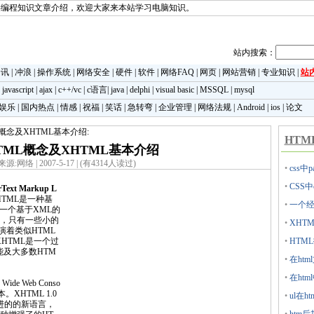
类编程知识文章介绍，欢迎大家来本站学习电脑知识。
站内搜索：
资讯
|
冲浪
|
操作系统
|
网络安全
|
硬件
|
软件
|
网络FAQ
|
网页
|
网站营销
|
专业知识
|
站
|
javascript
|
ajax
|
c++/vc
|
c语言
|
java
|
delphi
|
visual basic
|
MSSQL
|
mysql
娱乐
|
国内热点
|
情感
|
祝福
|
笑话
|
急转弯
|
企业管理
|
网络法规
|
Android
|
ios
|
论文
L概念及XHTML基本介绍:
HTM
TML概念及XHTML基本介绍
来源:网络 | 2007-5-17 | (有4314人读过)
•
css中
•
CSS中
Text Markup L
HTML是一种基
•
一个经
是一个基于XML的
象，只有一些小的
•
XHT
演着类似HTML
HTML是一个过
•
HTML
能及大多数HTM
•
在ht
•
在htm
e Web Conso
本。XHTML 1.0
•
ul在
改进的的新语言，