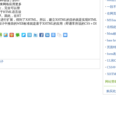
•
htm后加
一种增强了的HT
未来网络应用更多
•
一段不错
大，完全可以替
于HTML语言设
•
在网
早。因此，在HT
其进行扩展，得到了XHTML。所以，建立XHTML的目的就是实现HTML
•
MSSma
计中推崇的WEB标准就是基于XHTML的应用（即通常所说的CSS＋DI
•
在线处
•
Meta标
•
base
•
页面特
•
form表单
•
UL和
例子
•
CSS中D
•
XHT
网站赞
购买此