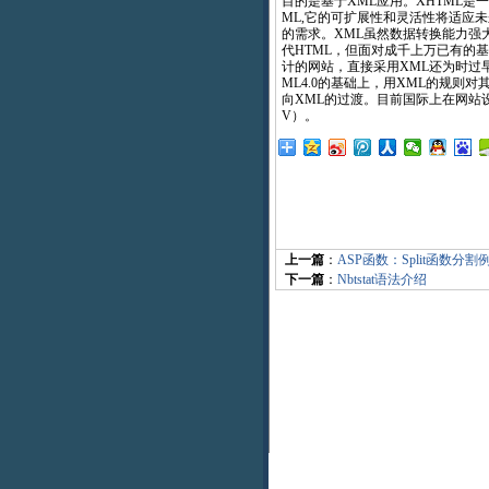
目的是基于XML应用。XHTML是
ML,它的可扩展性和灵活性将适应
的需求。XML虽然数据转换能力强
代HTML，但面对成千上万已有的基
计的网站，直接采用XML还为时过
ML4.0的基础上，用XML的规则对
向XML的过渡。目前国际上在网站设
V）。
上一篇
：
ASP函数：Split函数分割
下一篇
：
Nbtstat语法介绍