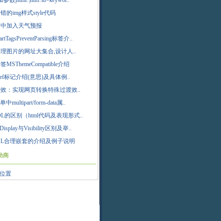
参数|html?|htm?id=keywor..
的img样式style代码
页中加入天气预报
rtTagsPreventParsing标签介..
理图片的网址大集合,设计人..
签MSThemeCompatible介绍
 href标记介绍(意思)及具体例..
效：实现网页转换特殊过渡效..
中multipart/form-data属..
OL的区别（html代码及表现形式..
isplay与Visibility区别及举..
ML合理嵌套的介绍及例子说明
助商
位置