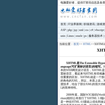
电脑爱好者
，提供IT资讯信息及各
首页
|
IT业界新闻
|
职场资讯
|
游戏
ASP
|
php
|
jsp
|
xml
|
css
|
c#
|
vbscript
unix
|
Linux
|
oracle
|
ps
|
服务器技术
|
当前位置：
首页
>>
HTML
>>XHTM
XH
XHTML是The Extensible Hyper
anguage(可扩展标识语言)的缩写。
本的WEB网页设计语言，XHTML
置标语言，看起来与HTML有些相
但重要的区别，XHTML就是一个扮
的角色的XML，所以，本质上说，X
渡技术，结合了部分XML的强大功
L的简单特性。
2000年底，国际W3C组织(World Wid
rtium)组织公布发行了XHTML 1.0版
是一种在HTML 4.0基础上优化和