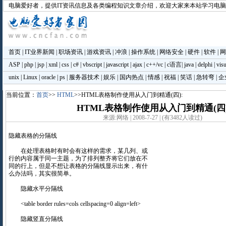
电脑爱好者
，提供IT资讯信息及各类编程知识文章介绍，欢迎大家来本站学习电
首页
|
IT业界新闻
|
职场资讯
|
游戏资讯
|
冲浪
|
操作系统
|
网络安全
|
硬件
|
软件
|
网
ASP
|
php
|
jsp
|
xml
|
css
|
c#
|
vbscript
|
javascript
|
ajax
|
c++/vc
|
c语言
|
java
|
delphi
|
visu
unix
|
Linux
|
oracle
|
ps
|
服务器技术
|
娱乐
|
国内热点
|
情感
|
祝福
|
笑话
|
急转弯
|
企
当前位置：
首页
>>
HTML
>>HTML表格制作使用从入门到精通(四):
HTML表格制作使用从入门到精通(四
来源:网络 | 2008-7-27 | (有3482人读过)
隐藏表格的分隔线
在处理表格时有时会有这样的需求，某几列、或
行的内容属于同一主题，为了排列整齐将它们放在不
同的行上，但是不想让表格的分隔线显示出来，有什
么办法吗，其实很简单。
隐藏水平分隔线
<table border rules=cols cellspacing=0 align=left>
隐藏竖直分隔线