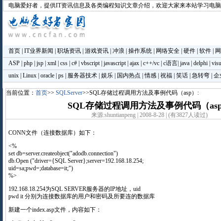
电脑爱好者
，提供IT资讯信息及各类编程知识文章介绍，欢迎大家来本站学习电
首页
|
IT业界新闻
|
职场资讯
|
游戏资讯
|
冲浪
|
操作系统
|
网络安全
|
硬件
|
软件
|
网
ASP
|
php
|
jsp
|
xml
|
css
|
c#
|
vbscript
|
javascript
|
ajax
|
c++/vc
|
c语言
|
java
|
delphi
|
visu
unix
|
Linux
|
oracle
|
ps
|
服务器技术
|
娱乐
|
国内热点
|
情感
|
祝福
|
笑话
|
急转弯
|
企
当前位置：
首页
>>
SQLServer
>>SQL存储过程调用方法及事例代码（asp）:
SQL存储过程调用方法及事例代码（as
来源:shuntianpeng | 2008-8-28 | (有3827人读过)
CONN文件（连接数据库）如下：
<%
set db=server.createobject("adodb.connection")
db.Open ("driver={SQL Server};server=192.168.18.254;
uid=sa;pwd=;database=it;")
%>
192.168.18.254为SQL SERVER服务器的IP地址，uid
pwd it 分别为连接数据库的用户和密码及所要连的数据库
新建一个index.asp文件，内容如下：