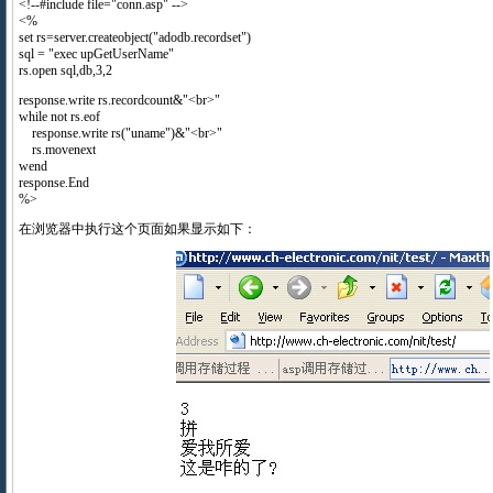
<!--#include file="conn.asp" -->
<%
set rs=server.createobject("adodb.recordset")
sql = "exec upGetUserName"
rs.open sql,db,3,2
response.write rs.recordcount&"<br>"
while not rs.eof
response.write rs("uname")&"<br>"
rs.movenext
wend
response.End
%>
在浏览器中执行这个页面如果显示如下：