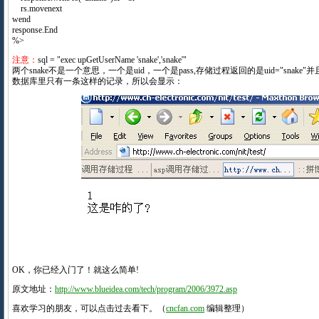
rs.movenext
wend
response.End
%>
注意：
sql = "exec upGetUserName 'snake','snake'"
两个snake不是一个意思，一个是uid，一个是pass,存储过程返回的是uid="snake"并且pa
数据库里只有一条这样的记录，所以会显示：
OK，你已经入门了！就这么简单!
原文地址：
http://www.blueidea.com/tech/program/2006/3972.asp
喜欢学习的朋友，可以点击过去看下。（
cncfan.com
编辑整理）