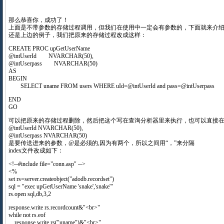
那么恭喜你，成功了！
上面是不带参数的存储过程调用，但我们在使用中一定会有参数的，下面就来介
还是上边的例子，我们把原来的存储过程改成这样：
CREATE PROC upGetUserName
@intUserId NVARCHAR(50),
@intUserpass NVARCHAR(50)
AS
BEGIN
SELECT uname FROM users WHERE uId=@intUserId and pass=@intUserpass
END
GO
可以把原来的存储过程删除，然后把这个写在查询分析器里来执行，也可以直接
@intUserId NVARCHAR(50),
@intUserpass NVARCHAR(50)
是要传送进来的参数，@是必须的,因为有两个，所以之间用“，”来分隔
index文件改成如下：
<!--#include file="conn.asp" -->
<%
set rs=server.createobject("adodb.recordset")
sql = "exec upGetUserName 'snake','snake'"
rs.open sql,db,3,2
response.write rs.recordcount&"<br>"
while not rs.eof
response.write rs("uname")&"<br>"