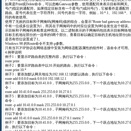
如果是Print或Delete命令，可以忽略Gateway参数，使用通配符来表示目标和网关。De
号(*)指定的通配符。如果指定目标含有一个星号(*)或问号(?)，它被看作是通配
路由。星号代表任意一字符序列，问号代表任一字符。例如，10.*.1、192.168.*、12
符的有效使用。
使用了无效的目标和子网掩码(网掩码)值的组合，会显示“Route bad gateway address
中有一位或多位设置为1，而其在子网掩码中的对应位设置为0时会发生这个错误
示目标和子网掩码来检查这种情况。以二进制表示的子网掩码包括表示目标网络地
目标主机地址部分的一连串的0两个部分。查看目标以确定目标的主机地址部分(由
是否有些位设置成了1。
Windows 98 的Route命令不支持-p参数。
只有当TCP/IP协议在网络连接中安装为网络适配器属性的组件时，该命令才可用
4.例举说明
例子1：要显示IP路由表的完整内容，执行以下命令：
route print
例子2：要显示IP路由表中以10.开始的路由，执行以下命令：
route print 10.*
例子3：要添加默认网关地址为192.168.12.1的默认路由，执行以下命令：
route add 0.0.0.0 mask 0.0.0.0 192.168.12.1
例子4：要添加目标为10.41.0.0，子网掩码为255.255.0.0，下一个跃点地址为10.2
令：
route add 10.41.0.0 mask 255.255.0.0 10.27.0.1
例子5：要添加目标为10.41.0.0，子网掩码为255.255.0.0，下一个跃点地址为10.2
命令：
route -p add 10.41.0.0 mask 255.255.0.0 10.27.0.1
例子6：要添加目标为10.41.0.0，子网掩码为255.255.0.0，下一个跃点地址为10.2
行以下命令：
route add 10.41.0.0 mask 255.255.0.0 10.27.0.1 metric 7
例子7：要添加目标为10.41.0.0，子网掩码为255.255.0.0，下一个跃点地址为10.27
由，执行以下命令：