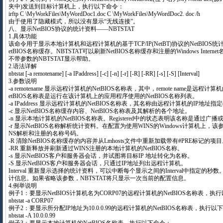
夹中)发送到目标计算机上，执行以下命令：
irftp C \MyWorkFiles\MyWordDoc1.doc C \MyWorkFiles\MyWordDoc2. doc /h
由于使用了隐藏模式，所以没有显示“无线连接”。
八、显示NetBIOS协议的统计资料——NBTSTAT
1.具体功能
该命令用于显示本地计算机和远程计算机的基于TCP/IP(NetBT)协议的NetBIOS统计
etBIOS名称缓存。NBTSTAT可以刷新NetBIOS名称缓存和注册的Windows Intern
不带参数的NBTSTAT显示帮助。
2.语法详解
nbtstat [-a remotename] [-a IPaddress] [-c] [-n] [-r] [-R] [-RR] [-s] [-S] [Interval]
3.参数说明
-a remotename 显示远程计算机的NetBIOS名称表，其中，remote name是远程计
etBIOS名称表是运行在该计算机上的应用程序使用的NetBIOS名称列表。
-a IPaddress 显示远程计算机的NetBIOS名称表，其名称由远程计算机的IP地址指
-c 显示NetBIOS名称缓存内容、NetBIOS名称表及其解析的各个地址。
-n 显示本地计算机的NetBIOS名称表。Registered中的状态表明该名称是通过广
-r 显示NetBIOS名称解析统计资料。在配置为使用WINS的Windows计算机上，
NS解析和注册的名称号码。
-R 清除NetBIOS名称缓存的内容并从Lmhosts文件中重新加载带有#PRE标记的项
-RR 重新释放并刷新通过WINS注册的本地计算机的NetBIOS名称。
-s 显示NetBIOS客户和服务器会话，并试图将目标IP 地址转化为名称。
-S 显示NetBIOS客户和服务器会话，只通过IP地址列出远程计算机。
Interval 重新显示选择的统计资料，可以中断每个显示之间的Interval中指定的秒数
计信息。如果省略该参数，NBTSTAT将只显示一次当前的配置信息。
4.例举说明
例子1：要显示NetBIOS计算机名为CORP07的远程计算机的NetBIOS名称表，执
nbtstat -a CORP07
例子2：要显示所分配IP地址为10.0.0.99的远程计算机的NetBIOS名称表，执行以
nbtstat -A 10.0.0.99