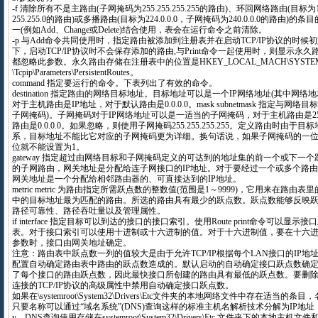
-f 清除所有不是主路由(子网掩码为255.255.255.255的路由)、环回网络路由(目标为127
255.255.0的路由)或多播路由(目标为224.0.0.0，子网掩码为240.0.0.0的路由
一(例如Add、Change或Delete)结合使用，表会在运行命令之前清除。
-p 与Add命令共同使用时，指定路由被添加到注册表并在启动TCP/IP协议的时候
下，启动TCP/IP协议时不会保存添加的路由,与Print命令一起使用时，则显示永
都忽略此参数。永久路由存储在注册表中的位置是HKEY_LOCAL_MACH\SYSTEM\CurrentC
\Tcpip\Parameters\PersistentRoutes。
command 指定要运行的命令。下表列出了有效的命令。
destination 指定路由的网络目标地址。目标地址可以是一个IP网络地址(其中网
对于主机路由是IP地址，对于默认路由是0.0.0.0。mask subnetmask 指定与网
子网掩码)。子网掩码对于IP网络地址可以是一适当的子网掩码，对于主机路由是255.255
路由是0.0.0.0。如果忽略，则使用子网掩码255.255.255.255。定义路由时由
系，目标地址不能比它对应的子网掩码更为详细。换句话说，如果子网掩码的一位
位就不能设置为1。
gateway 指定超过由网络目标和子网掩码定义的可达到的地址集的前一个或下一个
的子网路由，网关地址是分配给连子网接口的IP地址。对于要经过一个或多个路
网关地址是一个分配给相邻路由器的、可直接达到的IP地址。
metric metric 为路由指定所需跃点数的整数值(范围是1～9999)，它用来在路
中的目标地址最为匹配的路由。所选的路由具有最少的跃点数。跃点数能够反映
路径可靠性、路径吞吐量以及管理属性。
if interface 指定目标可以到达的接口的接口索引。使用Route print命令可以
表。对于接口索引可以使用十进制或十六进制的值。对于十六进制值，要在十六进制
参数时，接口由网关地址确定。
注意：路由表中跃点数一列的值较大是由于允许TCP/IP根据每个LAN接口的IP
配置自动确定路由表中路由的跃点数造成的。默认启动的自动确定接口跃点数确
了每个接口的路由跃点数，因此最快接口所创建的路由具有最低的跃点数。要删除
连接的TCP/IP协议的高级属性中禁用自动确定接口跃点数。
如果在\systemroot\System32\Drivers\Etc文件夹的本地网络文件中存在适当的条目，名
只要名称可以通过“域名系统”(DNS)查询这样的标准主机名解析技术分解为IP地址，
y，DNS查询使用存储在systemroot\System32\Drivers\Etc 文件夹下的本地主机文