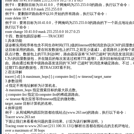
route add 10.41.0.0 mask 255.255.0.0 10.27.0.1 if 0x3
例子8：要删除目标为10.41.0.0，子网掩码为255.255.0.0的路由，执行以下命令：
route delete 10.41.0.0 mask 255.255.0.0
例子9：要删除IP路由表中以10.开始的所有路由，执行以下命令：
route delete 10.*
例子10：要将目标为10.41.0.0，子网掩码为255.255.0.0的路由的下一个跃点地址由10.27
执行以下命令：
route change 10.41.0.0 mask 255.255.0.0 10.27.0.25
十四、数据包跟踪诊断——TRACERT
1.具体功能
该诊断实用程序将包含不同生存时间(TTL)值的Internet控制消息协议(ICMP)
达目标采用的路由。要在转发数据包上的TTL之前至少递减1，必需路径上的每个路
跃点计数。数据包上的TTL到达0时，路由器应该将“ICMP已超时”的消息发送回源系
L为1的回显数据包，并在随后的每次发送过程将TTL递增1，直到目标响应或TT
由。路由通过检查中级路由器发送回的“ICMP 已超时”的消息来确定路由。不过
过期TTL值的数据包，而TRACERT看不到。
2.语法详解
tracert [-d] [-h maximum_hops] [-j computer-list] [-w timeout] target_name
3.参数说明
-d 指定不将地址解析为计算机名。
-h maximum_hops 指定搜索目标的最大跃点数。
-j computer-list 指定沿computer-list的稀疏源路由。
-w timeout 每次应答等待timeout指定的微秒数。
target_name 目标计算机的名称。
4.例举说明
例子：从局域网内跟踪到首都在线站点(www.263.net)的路由，执行以下命令：
Tracert www.263.net
下面让我们来看看有问题的显示结果。(//后为该行解释说明。)
Tracing route to www.263.net [211.100.31.131]//解析出首都在线站点的主机IP地址。
over a maximum of 30 hops