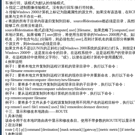
车/换行符。该模式为默认的传输模式。
-b 指定二进制图像传输模式。没有执行回车/换行符转换。
-h 传输Windows 2000计算机上标记为隐藏属性的源文件。如果没有该选项，在
效果与文件不存在一样。
-r 将源的所有子目录内容递归复制到目标。source和destination都必须是目录，
能够工作,但将没有递归。
source和destination 格式必须为[computer[.user] ]filename。如果忽略了[compute
本地计算机。如果省略了[.user]部分，将使用当前登录的Windows 2000用户
机名，其中包含句点(.)分隔符，则必须包含[.user],否则计算机名的最后部分将
个源文件，则destination必须是目录。
如果文件名不是以UNIX的正斜杠(/)或Windows 2000系统的反斜杠(\)打头，
Windows 2000中，这是发出命令的目录。在远程系统中，这是远程用户的登录目录
录。在远程路径中使用转义字符(\、"或')，以便在远程计算机中使用通配符。
4.例举说明
例子1：要将本地文件复制到远程计算机的登录目录中，执行以下命令：
rcp filename remotecomputer
例子2：要将本地文件复制到远程计算机的现存目录中并重新命名，执行以下命令
rcp filename remotecomputer /directory/newfilename
例子3：要将多个本地文件复制到远程登录目录的子目录中，执行以下命令：
rcp file1 file2 file3 remotecomputer subdirectory/filesdirectory
例子4：要从远程源复制到本地计算机的当前目录中，执行以下命令：
rcp remotecomputer filename
例子5：要将多个文件从多个远程源复制到使用不同用户名的远程目标中，执行以
rcp remote1.user1 file1 remote2.user2 file2 remotedest.destuser directory
十三、显示和修改本地路由——ROUTE
1.具体功能
该命令用于在本地IP路由表中显示和修改条目。使用不带参数的ROUTE可以显示
2.语法详解
route [-f] [-p] [command [destination] [mask netmask] [gateway] [metric metric] [if interfac
3.参数说明