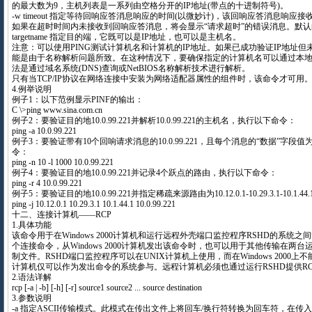
的最大数为9，主机列表是一系列由空格分开的IP地址(带点的十进制符号)。
-w timeout 指定等待回响应答消息响应的时间(以微妙计)，该回响应答消息响
如果在超时时间内未接收到回响应答消息，将会显示“请求超时”的错误消息。默认的超
targetname 指定目的端，它既可以是IP地址，也可以是主机名。
注意：可以使用PING测试计算机名和计算机的IP地址。如果已成功验证IP地址
能是由于名称解析问题所致。在这种情况下，要确保指定的计算机名可以通过本
法是通过域名系统(DNS)查询或NetBIOS名称解析技术进行解析。
只有当TCP/IP协议在网络连接中安装为网络适配器属性的组件时，该命令才可用
4.例举说明
例子1：以下范例显示PINF的输出：
C \>ping www.sina.com.cn
例子2：要验证目的地10.0.99.221并解析10.0.99.221的主机名，执行以下命令：
ping -a 10.0.99.221
例子3：要验证带有10个回响请求消息的10.0.99.221，且每个消息的“数据”字段值
令：
ping -n 10 -l 1000 10.0.99.221
例子4：要验证目的地10.0.99.221并记录4个跃点的路由，执行以下命令：
ping -r 4 10.0.99.221
例子5：要验证目的地10.0.99.221并指定稀疏来源路由为10.12.0.1-10.29.3.1-10.1
ping -j 10.12.0.1 10.29.3.1 10.1.44.1 10.0.99.221
十二、连接计算机——RCP
1.具体功能
该命令用于在Windows 2000计算机和运行远程外壳端口监控程序RSHD的系统之
个连接命令，从Windows 2000计算机发出该命令时，也可以用于其他传输在两台
制文件。RSHD端口监控程序可以在UNIX计算机上使用，而在Windows 2000上不能使
计算机仅可以作为发出命令的系统参与。远程计算机必须也通过运行RSHD提供R
2.语法详解
rcp [-a | -b] [-h] [-r] source1 source2 ... source destination
3.参数说明
-a 指定ASCII传输模式。此模式在传出文件上将回车/换行符转换为回车符，在