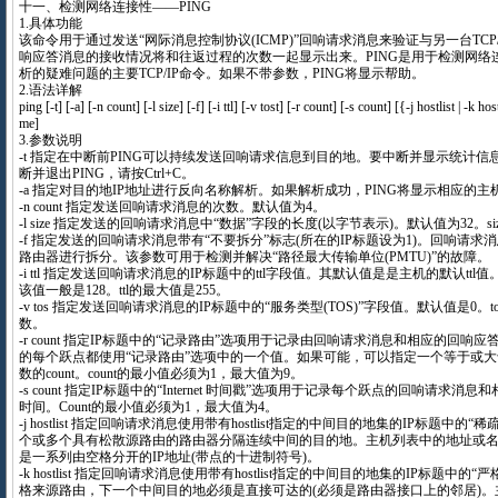
十一、检测网络连接性——PING
1.具体功能
该命令用于通过发送“网际消息控制协议(ICMP)”回响请求消息来验证与另一台TCP/
响应答消息的接收情况将和往返过程的次数一起显示出来。PING是用于检测网络
析的疑难问题的主要TCP/IP命令。如果不带参数，PING将显示帮助。
2.语法详解
ping [-t] [-a] [-n count] [-l size] [-f] [-i ttl] [-v tost] [-r count] [-s count] [{-j hostlist | -k h
me]
3.参数说明
-t 指定在中断前PING可以持续发送回响请求信息到目的地。要中断并显示统计信息，请按
断并退出PING，请按Ctrl+C。
-a 指定对目的地IP地址进行反向名称解析。如果解析成功，PING将显示相应的主
-n count 指定发送回响请求消息的次数。默认值为4。
-l size 指定发送的回响请求消息中“数据”字段的长度(以字节表示)。默认值为32。siz
-f 指定发送的回响请求消息带有“不要拆分”标志(所在的IP标题设为1)。回响请
路由器进行拆分。该参数可用于检测并解决“路径最大传输单位(PMTU)”的故障。
-i ttl 指定发送回响请求消息的IP标题中的ttl字段值。其默认值是是主机的默认ttl值。
该值一般是128。ttl的最大值是255。
-v tos 指定发送回响请求消息的IP标题中的“服务类型(TOS)”字段值。默认值是0。t
数。
-r count 指定IP标题中的“记录路由”选项用于记录由回响请求消息和相应的回
的每个跃点都使用“记录路由”选项中的一个值。如果可能，可以指定一个等于或
数的count。count的最小值必须为1，最大值为9。
-s count 指定IP标题中的“Internet 时间戳”选项用于记录每个跃点的回响请求
时间。Count的最小值必须为1，最大值为4。
-j hostlist 指定回响请求消息使用带有hostlist指定的中间目的地集的IP标题中
个或多个具有松散源路由的路由器分隔连续中间的目的地。主机列表中的地址或名
是一系列由空格分开的IP地址(带点的十进制符号)。
-k hostlist 指定回响请求消息使用带有hostlist指定的中间目的地集的IP标题中
格来源路由，下一个中间目的地必须是直接可达的(必须是路由器接口上的邻居)