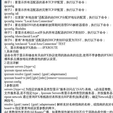
例子1：要显示所有适配器的基本TCP/IP配置，执行以下命令：
ipconfig
例子2：要显示所有适配器的完整TCP/IP配置，执行以下命令：
ipconfig /all
例子3：仅更新“本地连接”适配器的由DHCP分配IP地址的配置，执行以下命令：
ipconfig /renew "Local Area Connection"
例子4：要在排除DNS的名称解析故障期间清理DNS解析器缓存，执行以下命令：
ipconfig /flushdns
例子5：要显示名称以Local开头的所有适配器的DHCP类别ID，执行以下命令：
ipconfig /showclassid Local*
例子6：要将“本地连接”适配器的DHCP类别ID设置为TEST，执行以下命令：
ipconfig /setclassid "Local Area Connection" TEST
六、显示和修改IPX路由——IPXROUTE
1.具体功能
该命令用于显示和修改有关由IPX协议使用的路由表的信息,使用不带参数的IPXR
播和多点播放地址的数据包的默认设置。
2.语法详解
ipxroute servers [/type=x]
ipxroute ripout network
ipxroute resolve {guid | name} {guid | adaptername}
ipxroute board=n [def] [gbr] [mbr] [remove=xxxxxxxxxxxx]
ipxrout config
3.参数说明
servers [/type=x] 为指定的服务器类型显示“服务访问点”(SAP) 表格。x必须是整数
文件服务器,若不指定/type，Ipxroute Servers将显示各种类型的服务器，并按服
ripout network 通过查询IPX堆栈路径表和发出RIP请求(如果必要)，确定Network是
网段号。
resolve {guid | name} {guid | adaptername} 解析友好名称指南的名称，或指南的
board=n 指定要查询或设置参数的网卡。
def 将数据包发送给All Routes广播。如果数据包被传送到不位于源路由表中唯一