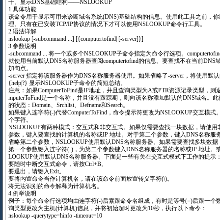
十、显示DNS基础结构——NSLOOKUP
1.具体功能
该命令用于显示可用来诊断域名系统(DNS)基础结构的信息。使用此工具之前，你
理。只有在已安装TCP/IP协议的情况下才可以使用NSLOOKUP命令行工具。
2.语法详解
nslookup [-subcommand ...] [{computertofind| [-server]}]
3.参数说明
-subcommand ... 将一个或多个NSLOOKUP子命令指定为命令行选项。computert
就使用当前默认DNS名称服务器查阅computertofind的信息。要查找不在当前D
加句点。
-server 指定将该服务器作为DNS名称服务器使用。如果省略了-server，将使用
{help|?} 显示NSLOOKUP子命令的简短总结。
注意：如果ComputerToFind是IP地址，并且查询类型为A或PTR资源记录类型
mputerToFind是一个名称，并且没有跟踪期，则向该名称添加默认的DNS域名。
的状态：Domain、Srchlist、Defname和Search。
如果键入连字符(-)代替ComputerToFind，命令提示符更改为NSLOOKUP交互模
个字符。
NSLOOKUP有两种模式：交互式和非交互式。如果仅需要查找一块数据，请使
参数，键入要查找的计算机的名称或IP 地址。对于第二个参数，键入DNS名称服
省略第二个参数，NSLOOKUP使用默认DNS名称服务器。如果需要查找多块数
第一个参数键入连字符(-)，为第二个参数键入DNS名称服务器的名称或IP 地址。
LOOKUP使用默认DNS名称服务器。下面是一些有关在交互式模式下工作的提示
要随时中断交互式命令，请按Ctrl+B。
要退出，请键入Exit。
要将内置命令当作计算机名，请在该命令前面放置转义字符(\)。
将无法识别的命令解释为计算机名。
4.例举说明
例子：每个命令行选项均由连字符(-)后紧跟命令名组成，有时是等号(=)后跟一
询类型更改为主机(计算机)信息，并将初始超时更改为10秒，执行以下命令：
nslookup -querytype=hinfo -timeout=10