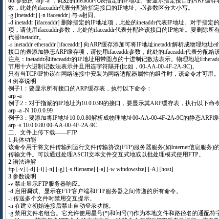
ddr参数的“arp -a”，此处的inetaddr代表指定的IP地址。要显示指定接口的ARP缓存表，请
数，此处的ifaceaddr代表分配给指定接口的IP地址。-N参数区分大小写。
-g [inetaddr] [-n ifaceaddr] 与-a相同。
-d inetaddr [ifaceaddr] 删除指定的IP地址项，此处的inetaddr代表IP地址。
项，请使用ifaceaddr参数，此处的ifaceaddr代表分配给该接口的IP地址。要删除
代替inetaddr。
-s inetaddr etheraddr [ifaceaddr] 向ARP缓存添加可将IP地址inetaddr解析成物理
接口的表添加静态ARP缓存项，请使用ifaceaddr参数，此处的ifaceaddr代表分配
注意：inetaddr和ifaceaddr的IP地址用带圆点的十进制记数法表示。物理地址Ethe
节用十六进制记数法表示并且用连字符隔开(比如，00-AA-00-4F-2A-9C)。
只有当TCP/IP协议在网络连接中安装为网络适配器属性的组件时，该命令才可用
4.例举说明
例子1：要显示所有接口的ARP缓存表，执行以下命令：
arp -a
例子2：对于指派的IP地址为10.0.0.99的接口，要显示其ARP缓存表，执行以下命
arp -a -N 10.0.0.99
例子3：要添加将IP地址10.0.0.80解析成物理地址00-AA-00-4F-2A-9C的静态
arp -s 10.0.0.80 00-AA-00-4F-2A-9C
二、文件上传下载——FTP
1.具体功能
该命令用于将文件传输到运行文件传输协议(FTP)服务器服务(如Internet信息服
传输文件。可以通过处理ASCII文本文件交互式地或以批处理模式使用FTP。
2.语法详解
ftp [-v] [-d] [-i] [-n] [-g] [-s filename] [-a] [-w windowsize] [-A] [host]
3.参数说明
-v 禁止显示FTP服务器响应。
-d 启用调试、显示在FTP客户端和FTP服务器之间传递的所有命令。
-i 传送多个文件时禁用交互提示。
-n 在建立初始连接后禁止自动登录功能。
-g 禁用文件名组合。它允许使用星号(*)和问号(?)作为本地文件和路径名的通配符