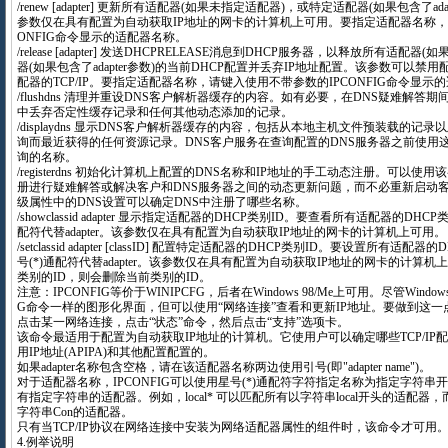
/renew [adapter] 更新所有适配器(如果未指定适配器)，或特定适配器(如果包含了ad
参数仅在具有配置为自动获取IP地址的网卡的计算机上可用。要指定适配器名称，
ONFIG命令显示的适配器名称。
/release [adapter] 发送DHCPRELEASE消息到DHCP服务器，以释放所有适
器(如果包含了adapter参数)的当前DHCP配置并丢弃IP地址配置。该参数可以禁
配器的TCP/IP。要指定适配器名称，请键入使用不带参数的IPCONFIG命令显示
/flushdns 清理并重设DNS客户解析器缓存的内容。如有必要，在DNS疑难解
中丢弃否定性缓存记录和任何其他动态添加的记录。
/displaydns 显示DNS客户解析器缓存的内容，包括从本地主机文件预装载的记
询而最近获得的任何资源记录。DNS客户服务在查询配置的DNS服务器之前使用
询的名称。
/registerdns 初始化计算机上配置的DNS名称和IP地址的手工动态注册。可以使
册进行疑难解答或解决客户和DNS服务器之间的动态更新问题，而不必重新启动客户
级属性中的DNS设置可以确定DNS中注册了哪些名称。
/showclassid adapter 显示指定适配器的DHCP类别ID。要查看所有适配器的DHC
配符代替adapter。该参数仅在具有配置为自动获取IP地址的网卡的计算机上可用。
/setclassid adapter [classID] 配置特定适配器的DHCP类别ID。要设置所有适
号(*)通配符代替adapter。该参数仅在具有配置为自动获取IP地址的网卡的计算机
类别的ID，则会删除当前类别的ID。
注意：IPCONFIG等价于WINIPCFG，后者在Windows 98/Me上可用。尽管Window
G命令一样的图形化界面，但可以使用“网络连接”查看和更新IP地址。要做到这
点击某一网络连接，点击“状态”命令，然后点击“支持”选项卡。
该命令最适用于配置为自动获取IP地址的计算机。它使用户可以确定哪些TCP/IP配
用IP地址(APIPA)和其他配置配置的。
如果adapter名称包含空格，请在该适配器名称两边使用引号(即"adapter name")。
对于适配器名称，IPCONFIG可以使用星号(*)通配符字符指定名称为指定字符
有指定字符串的适配器。例如，local* 可以匹配所有以字符串local开头的适配器，
字符串Con的适配器。
只有当TCP/IP协议在网络连接中安装为网络适配器属性的组件时，该命令才可用
4.例举说明