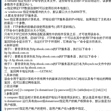
-s filename 指定包含FTP命令的文本文件。这些命令在启动FTP后自动运行。
参数而不是重定向(<)。
-a 指定绑定FTP数据连接时可以使用任何本地接口。
-w windowsize 指定传输缓冲的大小。默认窗口大小为4096字节。
-A 匿名登录到FTP服务器。
host 指定要连接的计算机名、IP地址或FTP服务器的IPv6地址。如果指定了主
的最后一个参数。
注意：FTP参数的前缀必须使用连接号(-)而不是斜线(/)。
FTP命令行参数是区分大小写的。
只有TCP/IP已经作为网络适配器属性中的组件安装之后，才可使用该命令。
FTP可以交互使用。启动FTP后，FTP将创建一个可以在其中使用FTP命令的子环境
返回到命令提示符下。当运行FTP子环境时，它将由“ftp >”命令提示符表示。
4.例举说明
例子1：要登录到名为ftp.itbook.com.cn的FTP服务器，执行以下命令：
ftp ftp.itbook.com.cn
例子2：要匿名登录到名为ftp.itbook.com.cn的FTP服务器，执行以下命令：
ftp -A ftp.itbook.com.cn
例子3：要登录到名为ftp.itbook.com.cn的FTP服务器并运行名为Rsynch.txe文
ftp -s resynch.txt ftp.itbook.com.cn
三、返回网卡地址列表——GETMAC
1.具体功能
该命令用于返回计算机中所有网卡的媒体访问控制(MAC)地址以及每个地址的网
返回，也可以通过网络返回。
2.语法详解
getmac[.exe] [/s computer [/u domain\user [/p password]] [/fo {table|list|csv}] [/nh] [/v]
3.参数说明
/s computer 指定远程计算机名称或IP地址(不能使用反斜杠)。默认值是本地计算机
/u domain\user 运行具有由user或domain\user指定用户的账户权限命令。默
用户权限。
/p password 指定用户账户的密码，该用户账户在/u参数中指定。