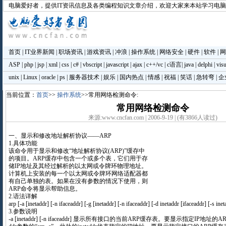
电脑爱好者
，提供IT资讯信息及各类编程知识文章介绍，欢迎大家来本站学习电
首页
|
IT业界新闻
|
职场资讯
|
游戏资讯
|
冲浪
|
操作系统
|
网络安全
|
硬件
|
软件
|
网
ASP
|
php
|
jsp
|
xml
|
css
|
c#
|
vbscript
|
javascript
|
ajax
|
c++/vc
|
c语言
|
java
|
delphi
|
visu
unix
|
Linux
|
oracle
|
ps
|
服务器技术
|
娱乐
|
国内热点
|
情感
|
祝福
|
笑话
|
急转弯
|
企
当前位置：
首页
>>
操作系统
>>常用网络检测命令:
常用网络检测命令
来源:www.cncfan.com | 2006-9-19 | (有3866人读过)
一、显示和修改地址解析协议——ARP
1.具体功能
该命令用于显示和修改“地址解析协议(ARP)”缓存中
的项目。ARP缓存中包含一个或多个表，它们用于存
储IP地址及其经过解析的以太网或令牌环物理地址。
计算机上安装的每一个以太网或令牌环网络适配器都
有自己单独的表。如果在没有参数的情况下使用，则
ARP命令将显示帮助信息。
2.语法详解
arp [-a [inetaddr] [-n ifaceaddr] [-g [inetaddr] [-n ifaceaddr] [-d inetaddr [ifaceaddr] [-s ine
3.参数说明
-a [inetaddr] [-n ifaceaddr] 显示所有接口的当前ARP缓存表。要显示指定IP地址