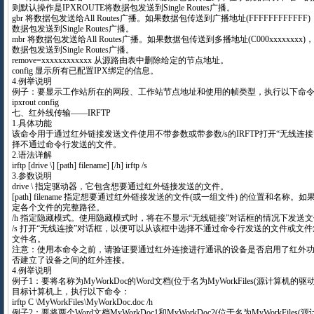
则默认操作是IPXROUTE将数据包发送到Single Routes广播。
gbr 将数据包发送给All Routes广播。如果数据包传送到广播地址(FFFFFFFFFFFF
数据包发送到Single Routes广播。
mbr 将数据包发送给All Routes广播。如果数据包传送到多播地址(C000xxxxxxxx
数据包发送到Single Routes广播。
remove=xxxxxxxxxxxx 从源路由表中删除给定的节点地址。
config 显示所有已配置IPX绑定的信息。
4.例举说明
例子：要显示工作站所在的网段、工作站节点地址和使用的帧类型，执行以下命
ipxrout config
七、红外线传输——IRFTP
1.具体功能
该命令用于通过红外链接发送文件使用不带参数或带参数/s的IRFTP打开“无线连
择不通过命令行发送的文件。
2.语法详解
irftp [drive \] [path] filename] [/h] irftp /s
3.参数说明
drive \ 指定驱动器，它包含想要通过红外链接发送的文件。
[path] filename 指定想要通过红外链接发送的文件(或一组文件) 的位置和名称
定各个文件的完整路径。
/h 指定隐藏模式。使用隐藏模式时，将在不显示“无线链接”对话框的情况下发送
/s 打开“无线连接”对话框，以便可以从该框中选择不通过命令行发送的文件或文
文件名。
注意：使用本命令之前，请验证要通过红外连接进行通讯的设备是否启用了红外
否建立了设备之间的红外连接。
4.例举说明
例子1：要将名称为MyWorkDoc的Word文档(位于名为MyWorkFiles(源计算机
目标计算机上，执行以下命令：
irftp C \MyWorkFiles\MyWorkDoc.doc /h
例子2：要将两个Word文档MyWorkDoc1和MyWorkDoc2(位于名为MyWorkFile