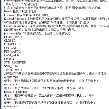
interval 每隔interval秒重新显示一次选定的信息。按Ctrl+C停止重新显示统计信
T将只打印一次选定的信息。
注意：与该命令一起使用的参数必须以连字符(-)而不是以短斜线(/)作为前缀。
Netstat 提供下列统计信息：
(1)Proto：协议的名称(TCP或UDP)。
(2)Local Address：本地计算机的IP地址和正在使用的端口号。如果不指定-n参
称对应的本地计算机名称。如果端口尚未建立，端口以星号(*)显示。
(3)Foreign Address：连接该插槽的远程计算机的IP地址和端口号码。如果不指定
口对应的名称。如果端口尚未建立，端口以星号(*)显示。
(4)(state) 表明TCP连接的状态。下面给出可能的状态。
CLOSE_WAIT
CLOSED
ESTABLISHED
FIN_WAIT_1
FIN_WAIT_2
LAST_ACK
LISTEN
SYN_RECEIVED
SYN_SEND
TIMED_WAIT
只有当TCP/IP协议在网络连接中安装为网络适配器属性的组件时，该命令才可用
4.例举说明
例子1：要想显示以太网统计信息和所有协议的统计信息，执行以下命令：
netstat -e -s
例子2：要想仅显示TCP和UDP协议的统计信息，执行以下命令：
netstat -s -p tcp udp
例子3：要想每5秒钟显示一次活动的TCP连接和进程ID，执行以下命令：
nbtstat -o 5
例子4：要想以数字形式显示活动的TCP连接和进程ID，执行以下命令：
nbtstat -n -o