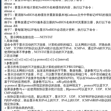
例子3：要显示本地计算机的NetBIOS名称表，执行以下命令：
nbtstat -n
例子4：要显示本地计算机NetBIOS名称缓存的内容，执行以下命令：
nbtstat -c
例子5：要清除NetBIOS名称缓存并重新装载本地Lmhosts文件中带标记#PRE的
nbtstat -R
例子6：要释放通过WINS服务器注册的NetBIOS名称并对其重新注册，执行以下
nbtstat -RR
例子7：要每隔5秒以IP地址显示NetBIOS会话统计资料，执行以下命令：
nbtstat -S 5
九、显示网络连接信息——NETSTAT
1.具体功能
该命令用于显示活动的TCP连接、计算机侦听的端口、以太网统计信息、IP路由表、IP
CMP、TCP和UDP协议)以及IPv6统计信息(对于IPv6、ICMPv6、通过IPv6的TCP
使用时如果不带参数，NETSTAT显示活动的TCP连接。
2.语法详解
netstat [-a] [-e] [-n] [-o] [-p protocol] [-r] [-s] [interval]
3.参数说明
-a 显示所有活动的TCP连接以及计算机侦听的TCP和UDP端口。
-e 显示以太网统计信息，如发送和接收的字节数、数据包数。该参数可以与-s结
-n 显示活动的TCP连接，不过，只以数字形式表现地址和端口号，却不尝试确定
-o 显示活动的TCP连接并包括每个连接的进程ID(PID)。可以在Windows任务管
基于PID的应用程序。该参数可以与-a、-n和-p结合使用。
-p protocol 显示protocol所指定的协议的连接。在这种情况下，protocol可以是TCP
如果该参数与-s一起使用按协议显示统计信息，则protocol可以是TCP、UDP、ICMP、
CMPv6或IPv6。
-s 按协议显示统计信息。默认情况下，显示TCP、UDP、ICMP和IP协议的统计信息。
P的IPv6协议，就会显示有关IPv6上的TCP、IPv6上的UDP、ICMPv6和IPv6
指定协议集。
-r 显示IP路由表的内容。