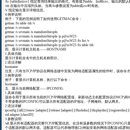
/fo {table|list|csv} 指定查询结果输出的格式。有效值为table、list和csv。输出的默认
/nh 在输出中压缩列头标。当将/fo参数设置为table或csv时有效。
/v 指定输出显示详细信息。
4.例举说明
例子：下面的范例说明了如何使用GETMAC命令：
getmac /fo table /nh /v
getmac /s srvmain
getmac /s srvmain /u maindom\hiropln
getmac /s srvmain /u maindom\hiropln /p p@ssW23
getmac /s srvmain /u maindom\hiropln /p p@ssW23 /fo list /v
getmac /s srvmain /u maindom\hiropln /p p@ssW23 /fo table /nh
四、显示计算机主机名——HOSTNAME
1.具体功能
显示计算机全名中的主机名称部分。
2.语法详解
hostname
注意：只有当TCP/IP协议在网络连接中安装为网络适配器属性的组件时，该命令
3.例举说明
例子：要显示计算机名称，执行以下命令：
hostname
五、显示当前网络配置——IPCONFIG
1.具体功能
该命令用于显示所有当前的TCP/IP网络配置值、刷新动态主机配置协议(DHCP)和
不带参数的IPCONFIG可以显示所有适配器的IP地址、子网掩码、默认网关。
2.语法详解
ipconfig [/all] [/renew [adapter] [/release [adapter] [/flushdns] [/displaydns] [/registerdns] 
sid adapter [classID]
3.参数说明
/all 显示所有适配器的完整TCP/IP配置信息。在没有该参数的情况下IPCONFIG
个适配器的默认网关值。适配器可以代表物理接口(例如安装的网络适配器)或逻辑接