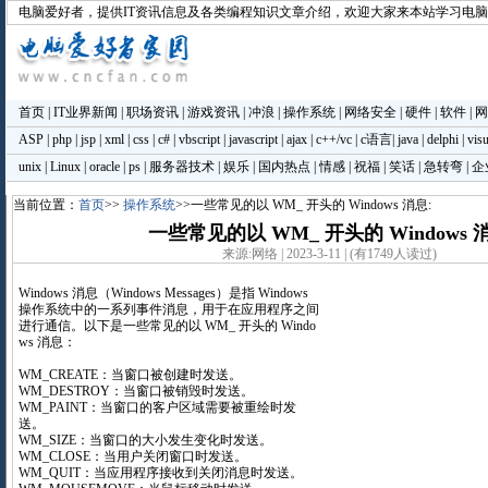
电脑爱好者
，提供IT资讯信息及各类编程知识文章介绍，欢迎大家来本站学习电
首页
|
IT业界新闻
|
职场资讯
|
游戏资讯
|
冲浪
|
操作系统
|
网络安全
|
硬件
|
软件
|
网
ASP
|
php
|
jsp
|
xml
|
css
|
c#
|
vbscript
|
javascript
|
ajax
|
c++/vc
|
c语言
|
java
|
delphi
|
visu
unix
|
Linux
|
oracle
|
ps
|
服务器技术
|
娱乐
|
国内热点
|
情感
|
祝福
|
笑话
|
急转弯
|
企
当前位置：
首页
>>
操作系统
>>一些常见的以 WM_ 开头的 Windows 消息:
一些常见的以 WM_ 开头的 Windows 
来源:网络 | 2023-3-11 | (有1749人读过)
Windows 消息（Windows Messages）是指 Windows
操作系统中的一系列事件消息，用于在应用程序之间
进行通信。以下是一些常见的以 WM_ 开头的 Windo
ws 消息：
WM_CREATE：当窗口被创建时发送。
WM_DESTROY：当窗口被销毁时发送。
WM_PAINT：当窗口的客户区域需要被重绘时发
送。
WM_SIZE：当窗口的大小发生变化时发送。
WM_CLOSE：当用户关闭窗口时发送。
WM_QUIT：当应用程序接收到关闭消息时发送。