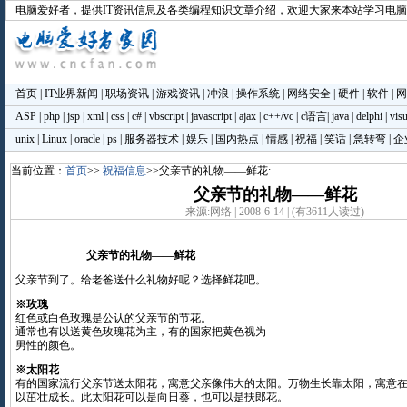
电脑爱好者
，提供IT资讯信息及各类编程知识文章介绍，欢迎大家来本站学习电
首页
|
IT业界新闻
|
职场资讯
|
游戏资讯
|
冲浪
|
操作系统
|
网络安全
|
硬件
|
软件
|
网
ASP
|
php
|
jsp
|
xml
|
css
|
c#
|
vbscript
|
javascript
|
ajax
|
c++/vc
|
c语言
|
java
|
delphi
|
visu
unix
|
Linux
|
oracle
|
ps
|
服务器技术
|
娱乐
|
国内热点
|
情感
|
祝福
|
笑话
|
急转弯
|
企
当前位置：
首页
>>
祝福信息
>>父亲节的礼物——鲜花:
父亲节的礼物——鲜花
来源:网络 | 2008-6-14 | (有3611人读过)
父亲节的礼物——鲜花
父亲节到了。给老爸送什么礼物好呢？选择鲜花吧。
※玫瑰
红色或白色玫瑰是公认的父亲节的节花。
通常也有以送黄色玫瑰花为主，有的国家把黄色视为
男性的颜色。
※太阳花
有的国家流行父亲节送太阳花，寓意父亲像伟大的太阳。万物生长靠太阳，寓意
以茁壮成长。此太阳花可以是向日葵，也可以是扶郎花。