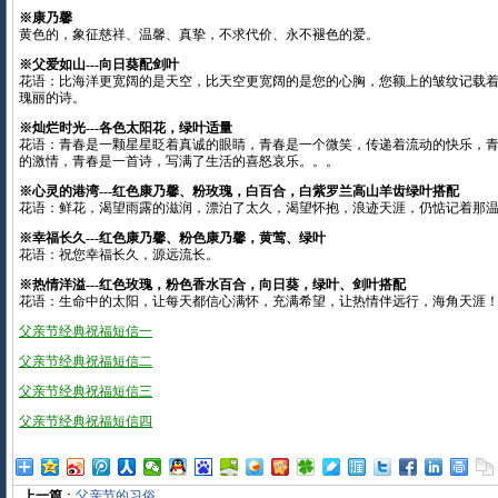
※康乃馨
黄色的，象征慈祥、温馨、真挚，不求代价、永不褪色的爱。
※父爱如山---向日葵配剑叶
花语：比海洋更宽阔的是天空，比天空更宽阔的是您的心胸，您额上的皱纹记载
瑰丽的诗。
※灿烂时光---各色太阳花，绿叶适量
花语：青春是一颗星星眨着真诚的眼睛，青春是一个微笑，传递着流动的快乐，
的激情，青春是一首诗，写满了生活的喜怒哀乐。。。
※心灵的港湾---红色康乃馨、粉玫瑰，白百合，白紫罗兰高山羊齿绿叶搭配
花语：鲜花，渴望雨露的滋润，漂泊了太久，渴望怀抱，浪迹天涯，仍惦记着那
※幸福长久---红色康乃馨、粉色康乃馨，黄莺、绿叶
花语：祝您幸福长久，源远流长。
※热情洋溢---红色玫瑰，粉色香水百合，向日葵，绿叶、剑叶搭配
花语：生命中的太阳，让每天都信心满怀，充满希望，让热情伴远行，海角天涯
父亲节经典祝福短信一
父亲节经典祝福短信二
父亲节经典祝福短信三
父亲节经典祝福短信四
上一篇
：
父亲节的习俗