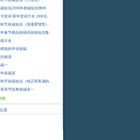
8中秋节祝福短信（抒情型）
福短信|2006年祝福短信|狗年..
卡贺词 新年贺词大全 2006元..
8中秋节祝福短信（浪漫爱情型）..
9牛年春节精品祝福语祝福短信集..
祝福大全
兄师姐的毕业祝福
文问候语
祝福一
6新年祝福语
8中秋节祝福短信（纯正和美满的..
8年母亲节经典祝福语一
助商
位置