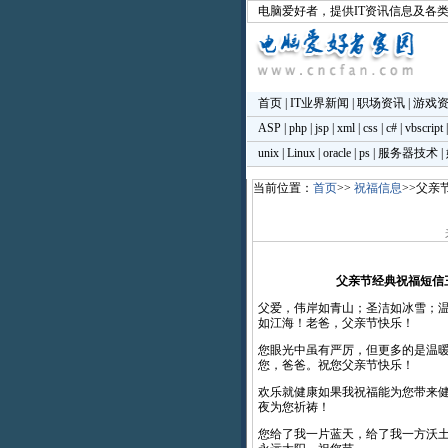
电脑爱好者
，提供IT资讯信息及各
首页
|
IT业界新闻
|
职场资讯
|
游戏
ASP
|
php
|
jsp
|
xml
|
css
|
c#
|
vbscript
unix
|
Linux
|
oracle
|
ps
|
服务器技术
|
当前位置：
首页
>>
祝福信息
>>父亲
父亲节经典祝福短信
父爱，伟岸如青山；圣洁如冰雪；
如江海！老爸，父亲节快乐！
您眼光中虽有严厉，但更多的是温
您，爸爸。祝您父亲节快乐！
欢乐就健康如果我祝福能为您带来
夜为您祈祷！
您给了我一片蓝天，给了我一方沃