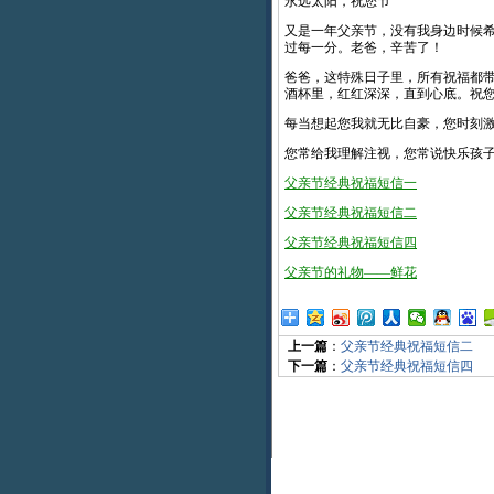
永远太阳，祝您节
又是一年父亲节，没有我身边时候
过每一分。老爸，辛苦了！
爸爸，这特殊日子里，所有祝福都
酒杯里，红红深深，直到心底。祝
每当想起您我就无比自豪，您时刻
您常给我理解注视，您常说快乐孩
父亲节经典祝福短信一
父亲节经典祝福短信二
父亲节经典祝福短信四
父亲节的礼物——鲜花
上一篇
：
父亲节经典祝福短信二
下一篇
：
父亲节经典祝福短信四