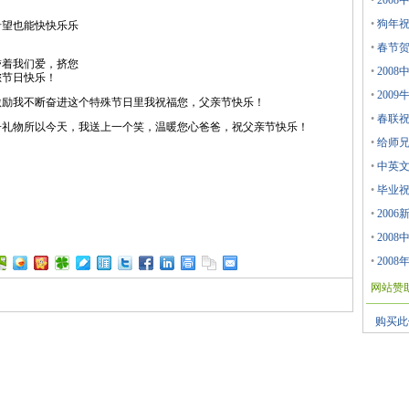
•
200
•
狗年祝
希望也能快快乐乐
•
春节贺
带着我们爱，挤您
•
200
您节日快乐！
•
200
激励我不断奋进这个特殊节日里我祝福您，父亲节快乐！
•
春联
子礼物所以今天，我送上一个笑，温暖您心爸爸，祝父亲节快乐！
•
给师
•
中英
•
毕业
•
200
•
200
•
200
网站赞
购买此