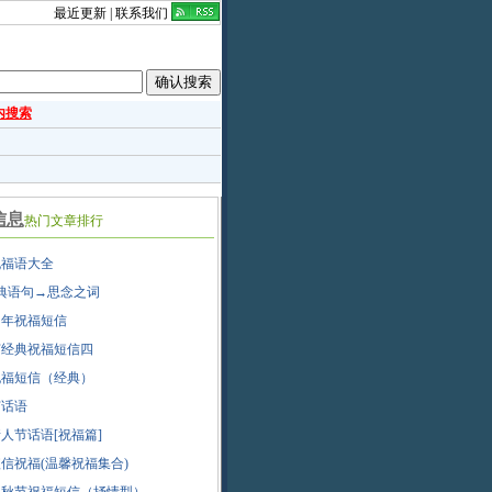
最近更新
|
联系我们
内搜索
信息
热门文章排行
祝福语大全
典语句→思念之词
6狗年祝福短信
节经典祝福短信四
祝福短信（经典）
节话语
人节话语[祝福篇]
短信祝福(温馨祝福集合)