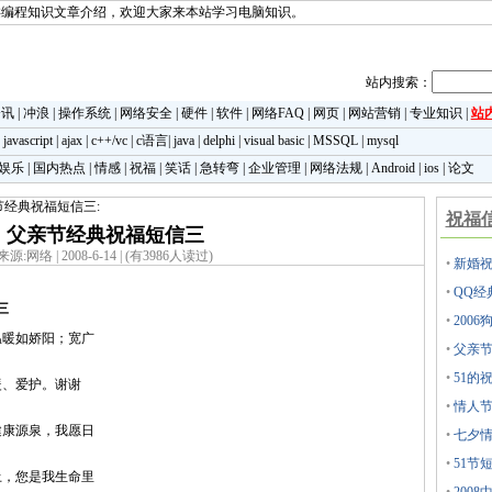
类编程知识文章介绍，欢迎大家来本站学习电脑知识。
站内搜索：
资讯
|
冲浪
|
操作系统
|
网络安全
|
硬件
|
软件
|
网络FAQ
|
网页
|
网站营销
|
专业知识
|
站
|
javascript
|
ajax
|
c++/vc
|
c语言
|
java
|
delphi
|
visual basic
|
MSSQL
|
mysql
娱乐
|
国内热点
|
情感
|
祝福
|
笑话
|
急转弯
|
企业管理
|
网络法规
|
Android
|
ios
|
论文
节经典祝福短信三:
祝福
父亲节经典祝福短信三
来源:网络 | 2008-6-14 | (有3986人读过)
•
新婚
•
QQ经
三
•
200
温暖如娇阳；宽广
•
父亲
•
51的
暖、爱护。谢谢
•
情人
健康源泉，我愿日
•
七夕情
•
51节
土，您是我生命里