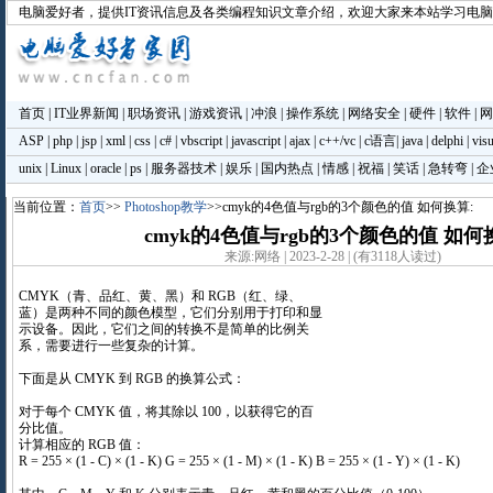
电脑爱好者
，提供IT资讯信息及各类编程知识文章介绍，欢迎大家来本站学习电
首页
|
IT业界新闻
|
职场资讯
|
游戏资讯
|
冲浪
|
操作系统
|
网络安全
|
硬件
|
软件
|
网
ASP
|
php
|
jsp
|
xml
|
css
|
c#
|
vbscript
|
javascript
|
ajax
|
c++/vc
|
c语言
|
java
|
delphi
|
visu
unix
|
Linux
|
oracle
|
ps
|
服务器技术
|
娱乐
|
国内热点
|
情感
|
祝福
|
笑话
|
急转弯
|
企
当前位置：
首页
>>
Photoshop教学
>>cmyk的4色值与rgb的3个颜色的值 如何换算:
cmyk的4色值与rgb的3个颜色的值 如何
来源:网络 | 2023-2-28 | (有3118人读过)
CMYK（青、品红、黄、黑）和 RGB（红、绿、
蓝）是两种不同的颜色模型，它们分别用于打印和显
示设备。因此，它们之间的转换不是简单的比例关
系，需要进行一些复杂的计算。
下面是从 CMYK 到 RGB 的换算公式：
对于每个 CMYK 值，将其除以 100，以获得它的百
分比值。
计算相应的 RGB 值：
R = 255 × (1 - C) × (1 - K) G = 255 × (1 - M) × (1 - K) B = 255 × (1 - Y) × (1 - K)