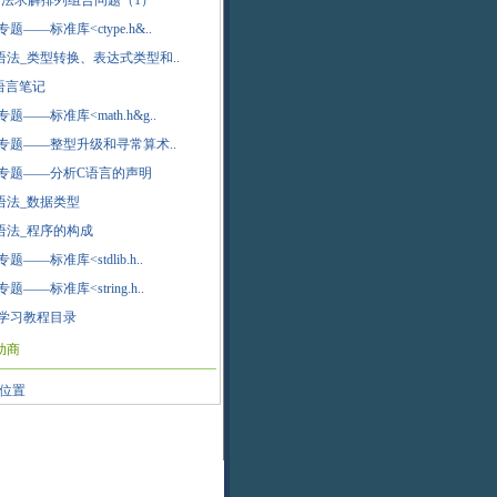
法求解排列组合问题（1）
题——标准库<ctype.h&..
语法_类型转换、表达式类型和..
C语言笔记
题——标准库<math.h&g..
专题——整型升级和寻常算术..
专题——分析C语言的声明
语法_数据类型
语法_程序的构成
题——标准库<stdlib.h..
题——标准库<string.h..
学习教程目录
助商
位置