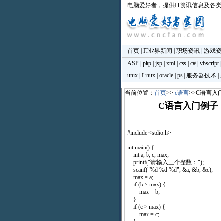
电脑爱好者
，提供IT资讯信息及各
首页
|
IT业界新闻
|
职场资讯
|
游戏
ASP
|
php
|
jsp
|
xml
|
css
|
c#
|
vbscript
unix
|
Linux
|
oracle
|
ps
|
服务器技术
|
当前位置：
首页
>>
c语言
>>C语言
C语言入门例子
#include <stdio.h>
int main() {
int a, b, c, max;
printf("请输入三个整数：");
scanf("%d %d %d", &a, &b, &c);
max = a;
if (b > max) {
max = b;
}
if (c > max) {
max = c;