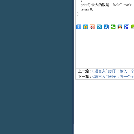
}
printf("最大的数是：%d\n", max);
return 0;
}
上一篇
：
C语言入门例子：输入一
下一篇
：
C语言入门例子：将一个