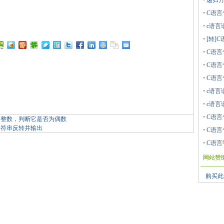
•
递归方
•
C语言专
•
c语言
•
[转]
•
C语言专
•
C语言
•
C语言
•
c语言
•
c语言
•
C语言专
个整数，判断它是否为偶数
字符串反转并输出
•
C语言专
•
C语言
网站赞
购买此