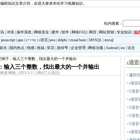
类编程知识文章介绍，欢迎大家来本站学习电脑知识。
站内搜索：
资讯
|
冲浪
|
操作系统
|
网络安全
|
硬件
|
软件
|
网络FAQ
|
网页
|
网站营销
|
专业知识
|
站
|
javascript
|
ajax
|
c++/vc
|
c语言
|
java
|
delphi
|
visual basic
|
MSSQL
|
mysql
娱乐
|
国内热点
|
情感
|
祝福
|
笑话
|
急转弯
|
企业管理
|
网络法规
|
Android
|
ios
|
论文
入门例子：输入三个整数，找出最大的一个并输出:
c语言
：输入三个整数，找出最大的一个并输出
来源:网络 | 2023-3-11 | (有627人读过)
•
递归方
•
c语言
•
C语言
•
c语言
•
C语言
•
C语言
•
C语言
•
c语言