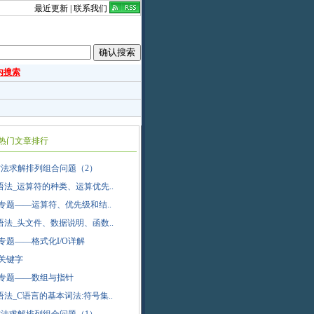
最近更新
|
联系我们
内搜索
热门文章排行
法求解排列组合问题（2）
语法_运算符的种类、运算优先..
专题——运算符、优先级和结..
语法_头文件、数据说明、函数..
专题——格式化I/O详解
关键字
专题——数组与指针
语法_C语言的基本词法:符号集..