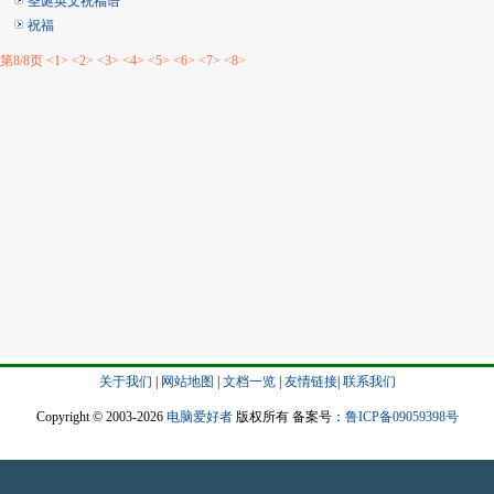
圣诞英文祝福语
祝福
第8/8页
<1>
<2>
<3>
<4>
<5>
<6>
<7>
<8>
关于我们
|
网站地图
|
文档一览
|
友情链接
|
联系我们
Copyright © 2003-2026
电脑爱好者
版权所有 备案号：
鲁ICP备09059398号