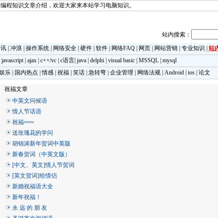
类编程知识文章介绍，欢迎大家来本站学习电脑知识。
站内搜索：
资讯
|
冲浪
|
操作系统
|
网络安全
|
硬件
|
软件
|
网络FAQ
|
网页
|
网站营销
|
专业知识
|
站
|
javascript
|
ajax
|
c++/vc
|
c语言
|
java
|
delphi
|
visual basic
|
MSSQL
|
mysql
娱乐
|
国内热点
|
情感
|
祝福
|
笑话
|
急转弯
|
企业管理
|
网络法规
|
Android
|
ios
|
论文
祝福文章
中英文问候语
情人节话语
祝福≈≈≈
送玫瑰花的学问
胡锦涛新年贺词中英版
新春贺词（中英文版）
[中文、英文]情人节贺词
[英文贺词]给情侣
新婚祝福语大全
新年祝福！
永 远 的 朋 友