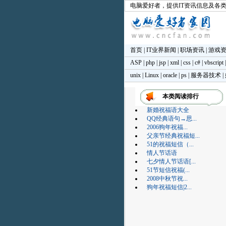
电脑爱好者
，提供IT资讯信息及各
首页
|
IT业界新闻
|
职场资讯
|
游戏
ASP
|
php
|
jsp
|
xml
|
css
|
c#
|
vbscript
unix
|
Linux
|
oracle
|
ps
|
服务器技术
|
本类阅读排行
新婚祝福语大全
QQ经典语句→思...
2006狗年祝福...
父亲节经典祝福短...
51的祝福短信（...
情人节话语
七夕情人节话语[...
51节短信祝福(...
2008中秋节祝...
狗年祝福短信|2...