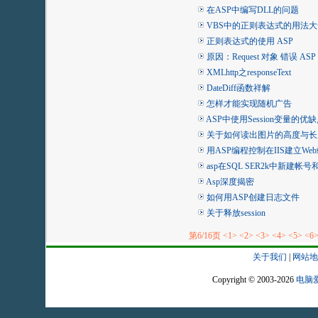
在ASP中编写DLL的问题
VBS中的正则表达式的用法大
正则表达式的使用 ASP
原因：Request 对象 错误 ASP 010
XMLhttp之responseText
DateDiff函数祥解
怎样才能实现随机广告
ASP中使用Session变量的优
关于如何读出图片的高度与长
用ASP编程控制在IIS建立We
asp在SQL SER2k中新建
Asp深度揭密
如何用ASP创建日志文件
关于释放session
第6/16页
<1>
<2>
<3>
<4>
<5>
<6
关于我们
|
网站地
Copyright © 2003-2026
电脑