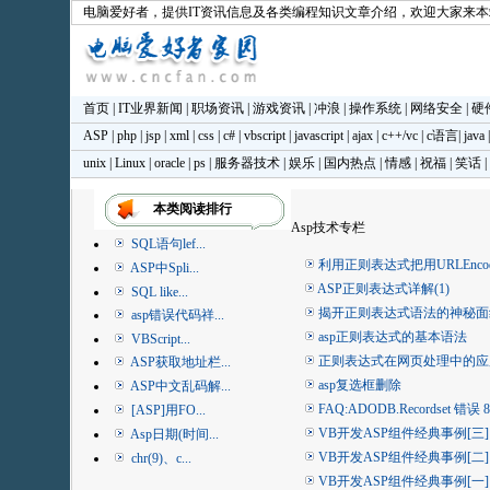
电脑爱好者
，提供IT资讯信息及各类编程知识文章介绍，欢迎大家来
首页
|
IT业界新闻
|
职场资讯
|
游戏资讯
|
冲浪
|
操作系统
|
网络安全
|
硬
ASP
|
php
|
jsp
|
xml
|
css
|
c#
|
vbscript
|
javascript
|
ajax
|
c++/vc
|
c语言
|
java
unix
|
Linux
|
oracle
|
ps
|
服务器技术
|
娱乐
|
国内热点
|
情感
|
祝福
|
笑话
|
本类阅读排行
Asp技术专栏
SQL语句lef...
利用正则表达式把用URLEnco
ASP中Spli...
ASP正则表达式详解(1)
SQL like...
揭开正则表达式语法的神秘面
asp错误代码祥...
asp正则表达式的基本语法
VBScript...
正则表达式在网页处理中的应
ASP获取地址栏...
asp复选框删除
ASP中文乱码解...
FAQ:ADODB.Recordset 错误 80
[ASP]用FO...
VB开发ASP组件经典事例[三]
Asp日期(时间...
VB开发ASP组件经典事例[二]
chr(9)、c...
VB开发ASP组件经典事例[一]