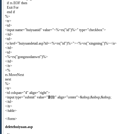
if rs.EOF then
Exit For
end if
%>
<tr>
<td>
<input name="huiyuanid" value="<%=rs("id")%>" type="checkbox">
</td>
<td>
<a href="huiyuandetail.asp?id=<%=rs("id")%>"><%=rs("xingming")%></a>
</td>
<td>
<%=rs("gongzuodanwei")%>
</td>
</tr>
<%
rs.MoveNext
next
%>
<tr>
<td colspan="4" align="right">
<input type="submit" value="删除" align="center">&nbsp;&nbsp;&nbsp;
</td>
</tr>
</table>
</form>
deletehuiyuan.asp