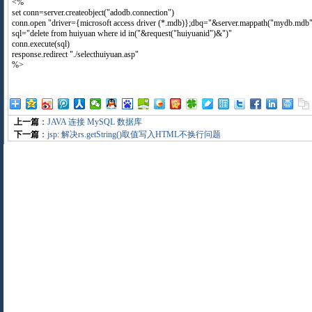
<%
set conn=server.createobject("adodb.connection")
conn.open "driver={microsoft access driver (*.mdb)};dbq="&server.mappath("mydb.mdb"
sql="delete from huiyuan where id in("&request("huiyuanid")&")"
conn.execute(sql)
response.redirect "./selecthuiyuan.asp"
%>
上一篇
：
JAVA 连接 MySQL 数据库
下一篇
：
jsp: 解决rs.getString()取值写入HTML不换行问题