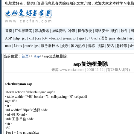
电脑爱好者
，提供IT资讯信息及各类编程知识文章介绍，欢迎大家来本站学习电
首页
|
IT业界新闻
|
职场资讯
|
游戏资讯
|
冲浪
|
操作系统
|
网络安全
|
硬件
|
软件
|
网
ASP
|
php
|
jsp
|
xml
|
css
|
c#
|
vbscript
|
javascript
|
ajax
|
c++/vc
|
c语言
|
java
|
delphi
|
visu
unix
|
Linux
|
oracle
|
ps
|
服务器技术
|
娱乐
|
国内热点
|
情感
|
祝福
|
笑话
|
急转弯
|
企
当前位置：
首页
>>
Asp
>>asp复选框删除:
asp复选框删除
来源:www.cncfan.com | 2006-11-12 | (有7840人读过)
selecthuiyuan.asp
<form action="deletehuiyuan.asp">
<table width="748" border="1" cellspacing="0" cellpaddi
ng="0">
<tr>
<td width="30px">选择</td>
<td>姓名</td>
<td>工作单位</td>
</tr>
<%
For i = 1 to rs.pageSize