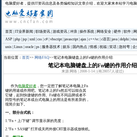
电脑爱好者
，提供IT资讯信息及各类编程知识文章介绍，欢迎大家来本站学习电
首页
|
IT业界新闻
|
职场资讯
|
游戏资讯
|
冲浪
|
操作系统
|
网络安全
|
硬件
|
软件
|
网
ASP
|
php
|
jsp
|
xml
|
css
|
c#
|
vbscript
|
javascript
|
ajax
|
c++/vc
|
c语言
|
java
|
delphi
|
visu
unix
|
Linux
|
oracle
|
ps
|
服务器技术
|
娱乐
|
国内热点
|
情感
|
祝福
|
笑话
|
急转弯
|
企
当前位置：
首页
>>
网络FAQ
>>笔记本电脑键盘上的Fn键的作用介绍:
笔记本电脑键盘上的Fn键的作用介绍
来源:网络 | 2008-1-14 | (有28057人读过)
作为
电脑爱好者
，您一定想了解笔记本电脑上Fn
键的用途或作用吧。笔记本上的Fn然后可以组合其
它键，起到快捷键的作用。Fn键在不同品牌或者不
同型号的笔记本或台式电脑上
的用法是有所差异的，
现简介如下。
一、部分台式机：
1.“Fn + 上/下键” 调节显示屏的亮度；
2.“Fn + SAS键” 打开或关闭外接CRT显示器或放映机。