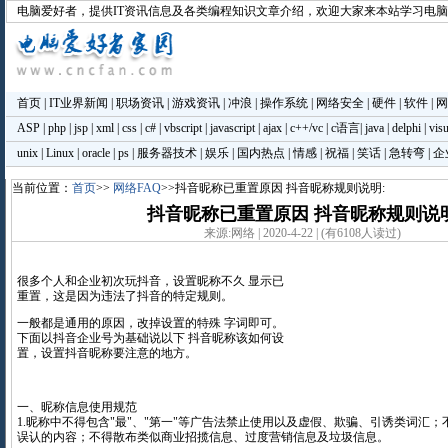
电脑爱好者
，提供IT资讯信息及各类编程知识文章介绍，欢迎大家来本站学习电
首页
|
IT业界新闻
|
职场资讯
|
游戏资讯
|
冲浪
|
操作系统
|
网络安全
|
硬件
|
软件
|
网
ASP
|
php
|
jsp
|
xml
|
css
|
c#
|
vbscript
|
javascript
|
ajax
|
c++/vc
|
c语言
|
java
|
delphi
|
visu
unix
|
Linux
|
oracle
|
ps
|
服务器技术
|
娱乐
|
国内热点
|
情感
|
祝福
|
笑话
|
急转弯
|
企
当前位置：
首页
>>
网络FAQ
>>抖音昵称已重置原因 抖音昵称规则说明:
抖音昵称已重置原因 抖音昵称规则说
来源:网络 | 2020-4-22 | (有6108人读过)
很多个人和企业初次玩抖音，设置昵称不久 显示已
重置，这是因为违法了抖音的特定规则。
一般都是通用的原因，改掉设置的特殊 字词即可。
下面以抖音企业号为基础说以下 抖音昵称该如何设
置，设置抖音昵称要注意的地方。
一、昵称信息使用规范
1.昵称中不得包含"最"、"第一"等广告法禁止使用以及虚假、欺骗、引诱类词汇
误认的内容；不得散布类似商业招揽信息、过度营销信息及垃圾信息。