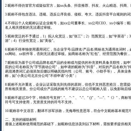
2.昵称不得仿冒官方或疑似官方，如xx头条、抖音推荐、抖友、火山精选、抖商
3.昵称不得包含违法、违规、违反公序良俗、侵权、夸大、违反抖音平台规则的词
4.不得以个人化昵称认证企业账号，如xx公司董事长、xx公司CEO、xx小编等
名人相关授权的无法通过审核。
5.昵称宽泛的不予通过，1）拟人化宽泛，如"张三"；2）范围宽泛，如"学英语"；
游"；4）行业性宽泛，如"美妆"。
6.昵称不得单独使用通用词汇，当企业字号/品牌名/产品名/商标名为通用名词时，必
xx网站、xx软件等，否则无法通过审核。如商标名称为"红包"、经营范围为餐饮，
7.昵称应为基于公司或品牌名或产品的全称或与提供的补充资料具备关联性，如申
应的公司名称应为"字节跳动公司"，如申请的昵称为"抖音"，对应的产品名称为"
易混淆类词汇必须添加后缀以明确其指向性（公司、账号、小助手等）。具体业
称，如"小美公司北京分公司"不得申请"小美"；
8.昵称不允许重名，企业认证采取先到先得的原则，但也不支持恶意抢注，您需
所有相关资质。分公司或分产品线的账号不建议以总公司昵称入驻，以免影响后
9.昵称不超过20个字，特殊符号支持". "、 "· " 、 "-"、" ()" 、"—"、"《》
符号可支持使用，无资质支持的符号不支持。
10.昵称非中文语言，翻译不涉军涉政，无侮辱性意思等，符合中文昵称基本规范
二、支持的辅助材料
遵循上述昵称使用规范的基础下，如昵称信息涉及到以下材料，需按要求提供相