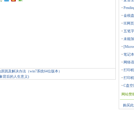
•
爱普生
•
Pendin
•
金税盘
•
IE网
•
五笔字
•
未能加载
•
[Micro
•
笔记本
•
网络语
•
打印机
ess的原因及解决办法（win7系统64位版本）
象背后的人生意义)
•
打印机
•
C盘空
网站赞
购买此