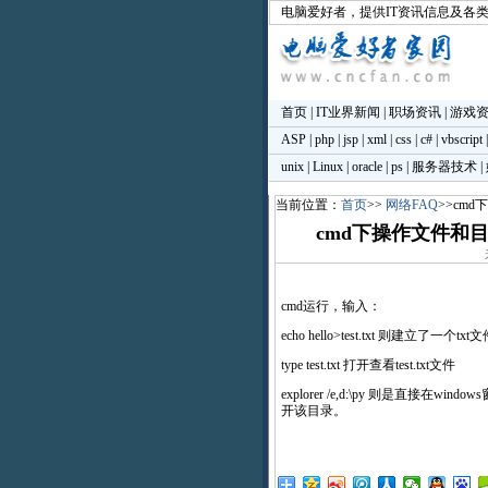
电脑爱好者
，提供IT资讯信息及各
首页
|
IT业界新闻
|
职场资讯
|
游戏
ASP
|
php
|
jsp
|
xml
|
css
|
c#
|
vbscript
unix
|
Linux
|
oracle
|
ps
|
服务器技术
|
当前位置：
首页
>>
网络FAQ
>>cm
cmd下操作文件和目
cmd运行，输入：
echo hello>test.txt 则建立了一个txt
type test.txt 打开查看test.txt文件
explorer /e,d:\py 则是直接在win
开该目录。