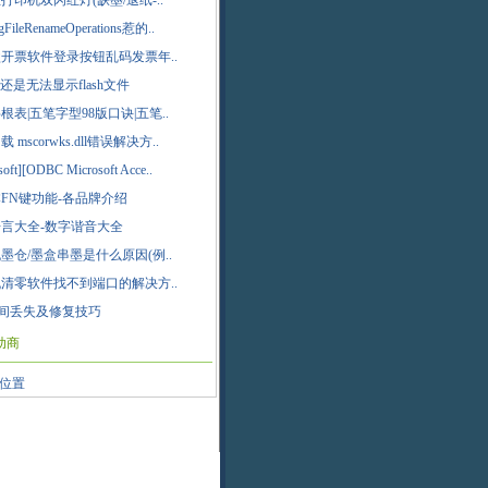
打印机双闪红灯(缺墨/退纸-..
gFileRenameOperations惹的..
开票软件登录按钮乱码发票年..
页还是无法显示flash文件
根表|五笔字型98版口诀|五笔..
 mscorwks.dll错误解决方..
soft][ODBC Microsoft Acce..
FN键功能-各品牌介绍
言大全-数字谐音大全
墨仓/墨盒串墨是什么原因(例..
清零软件找不到端口的解决方..
间丢失及修复技巧
助商
位置