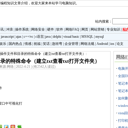
类编程知识文章介绍，欢迎大家来本站学习电脑知识。
站内搜索：
资讯
|
冲浪
|
操作系统
|
网络安全
|
硬件
|
软件
|
网络FAQ
|
网页
|
网站营销
|
专业知识
|
站
|
javascript
|
ajax
|
c++/vc
|
c语言
|
java
|
delphi
|
visual basic
|
MSSQL
|
mysql
娱乐
|
国内热点
|
情感
|
祝福
|
笑话
|
急转弯
|
企业管理
|
网络法规
|
Android
|
ios
|
论文
d下操作文件和目录的特殊命令（建立txt查看txt打开文件夹）:
网络F
录的特殊命令（建立txt查看txt打开文件夹）
来源:网络 | 2022-4-21 | (有2542人读过)
•
电脑开
•
全国D
•
笔记本
文件
•
笔记本
•
如何删除
dows窗口中可视化打
•
win
•
vis
•
打印机