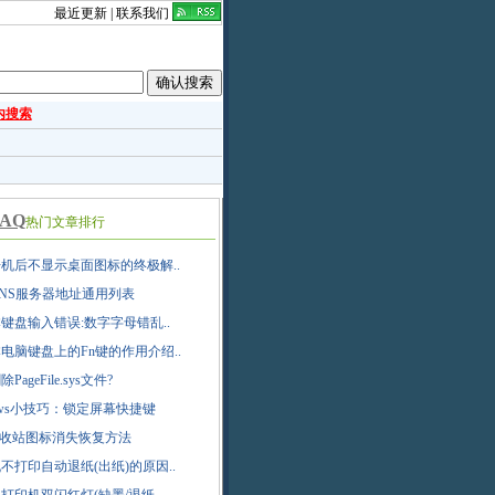
最近更新
|
联系我们
内搜索
AQ
热门文章排行
机后不显示桌面图标的终极解..
NS服务器地址通用列表
键盘输入错误:数字字母错乱..
电脑键盘上的Fn键的作用介绍..
PageFile.sys文件?
dows小技巧：锁定屏幕快捷键
ta回收站图标消失恢复方法
不打印自动退纸(出纸)的原因..