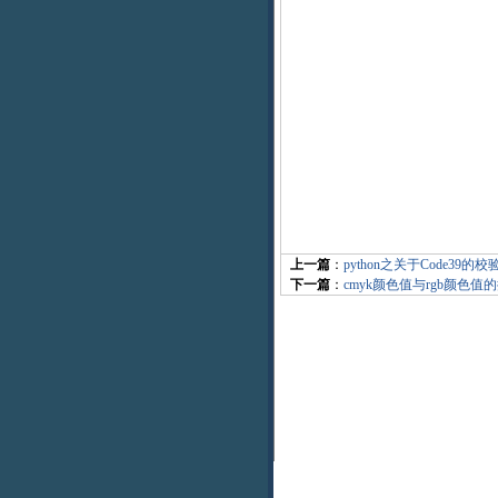
上一篇
：
python之关于Code
下一篇
：
cmyk颜色值与rgb颜色值