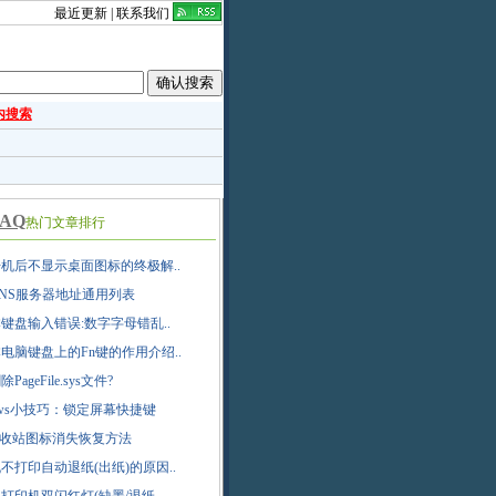
最近更新
|
联系我们
内搜索
AQ
热门文章排行
机后不显示桌面图标的终极解..
NS服务器地址通用列表
键盘输入错误:数字字母错乱..
电脑键盘上的Fn键的作用介绍..
PageFile.sys文件?
dows小技巧：锁定屏幕快捷键
ta回收站图标消失恢复方法
不打印自动退纸(出纸)的原因..