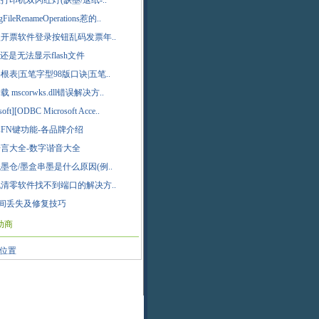
打印机双闪红灯(缺墨/退纸-..
gFileRenameOperations惹的..
开票软件登录按钮乱码发票年..
页还是无法显示flash文件
根表|五笔字型98版口诀|五笔..
 mscorwks.dll错误解决方..
soft][ODBC Microsoft Acce..
FN键功能-各品牌介绍
言大全-数字谐音大全
墨仓/墨盒串墨是什么原因(例..
清零软件找不到端口的解决方..
间丢失及修复技巧
助商
位置