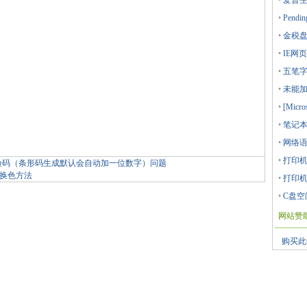
•
爱普生
•
Pendin
•
金税盘
•
IE网
•
五笔字
•
未能加载
•
[Micro
•
笔记本
•
网络语
•
打印机
39的校验码（条形码生成默认会自动加一位数字）问题
的换色方法
•
打印机
•
C盘空
网站赞
购买此