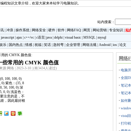
类编程知识文章介绍，欢迎大家来本站学习电脑知识。
站内搜索：
资讯
|
冲浪
|
操作系统
|
网络安全
|
硬件
|
软件
|
网络FAQ
|
网页
|
网站营销
|
专业知识
|
站
|
javascript
|
ajax
|
c++/vc
|
c语言
|
java
|
delphi
|
visual basic
|
MSSQL
|
mysql
娱乐
|
国内热点
|
情感
|
祝福
|
笑话
|
急转弯
|
企业管理
|
网络法规
|
Android
|
ios
|
论文
用的 CMYK 颜色值:
网络F
一些常用的 CMYK 颜色值
来源:网络 | 2023-3-10 | (有3434人读过)
•
电脑开
•
全国D
0, 100, 0)
, 0) 紫色：(35, 8
•
笔记本
, 50, 100, 0) 深
75, 0, 0) 浅蓝色：
•
笔记本
, 0) 需要注意的是，不
偏差，因此最好根
•
如何删除
•
win
•
vis
•
打印机