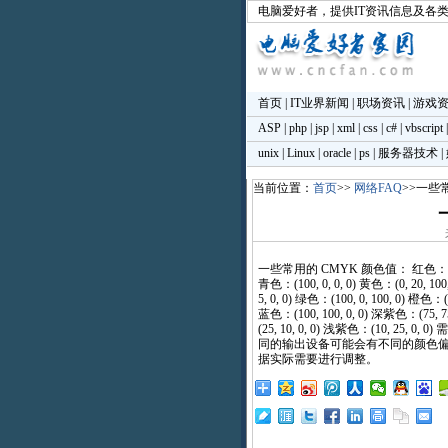
电脑爱好者
，提供IT资讯信息及各
首页
|
IT业界新闻
|
职场资讯
|
游戏
ASP
|
php
|
jsp
|
xml
|
css
|
c#
|
vbscript
unix
|
Linux
|
oracle
|
ps
|
服务器技术
|
当前位置：
首页
>>
网络FAQ
>>一些常
一些常用的 CMYK 颜色值： 红色：(0, 10
青色：(100, 0, 0, 0) 黄色：(0, 20, 100
5, 0, 0) 绿色：(100, 0, 100, 0) 橙色：(0
蓝色：(100, 100, 0, 0) 深紫色：(75, 
(25, 10, 0, 0) 浅紫色：(10, 25, 0
同的输出设备可能会有不同的颜色
据实际需要进行调整。