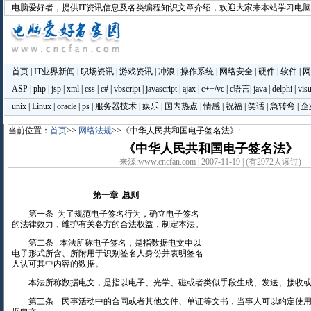
电脑爱好者
，提供IT资讯信息及各类编程知识文章介绍，欢迎大家来本站学习电
首页
|
IT业界新闻
|
职场资讯
|
游戏资讯
|
冲浪
|
操作系统
|
网络安全
|
硬件
|
软件
|
网
ASP
|
php
|
jsp
|
xml
|
css
|
c#
|
vbscript
|
javascript
|
ajax
|
c++/vc
|
c语言
|
java
|
delphi
|
visu
unix
|
Linux
|
oracle
|
ps
|
服务器技术
|
娱乐
|
国内热点
|
情感
|
祝福
|
笑话
|
急转弯
|
企
当前位置：
首页
>>
网络法规
>>《中华人民共和国电子签名法》:
《中华人民共和国电子签名法》
来源:www.cncfan.com | 2007-11-19 | (有2972人读过)
第一章 总则
第一条 为了规范电子签名行为，确立电子签名
的法律效力，维护有关各方的合法权益，制定本法。
第二条 本法所称电子签名，是指数据电文中以
电子形式所含、所附用于识别签名人身份并表明签名
人认可其中内容的数据。
本法所称数据电文，是指以电子、光学、磁或者类似手段生成、发送、接收或
第三条 民事活动中的合同或者其他文件、单证等文书，当事人可以约定使用