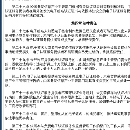
第二十六条 经国务院信息产业主管部门根据有关协议或者对等原则核准后，
认证服务提供者在境外签发的电子签名认证证书与依照本法设立的电子认证服务
证书具有同等的法律效力。
第四章 法律责任
第二十七条 电子签名人知悉电子签名制作数据已经失密或者可能已经失密未
使用电子签名制作数据，未向电子认证服务提供者提供真实、完整和准确的信息
签名依赖方、电子认证服务提供者造成损失的，承担赔偿责任。
第二十八条 电子签名人或者电子签名依赖方因依据电子认证服务提供者提供
事活动遭受损失，电子认证服务提供者不能证明自己无过错的，承担赔偿责任。
第二十九条 未经许可提供电子认证服务的，由国务院信息产业主管部门责令
的，没收违法所得；违法所得三十万元以上的，处违法所得一倍以上三倍以下的
法所得不足三十万元的，处十万元以上三十万元以下的罚款。
第三十条 电子认证服务提供者暂停或者终止电子认证服务，未在暂停或者终
息产业主管部门报告的，由国务院信息产业主管部门对其直接负责的主管人员处
款。
第三十一条 电子认证服务提供者不遵守认证业务规则、未妥善保存与认证相
行为的，由国务院信息产业主管部门责令限期改正；逾期未改正的，吊销电子认
主管人员和其他直接责任人员十年内不得从事电子认证服务。吊销电子认证许可
知工商行政管理部门。
第三十二条 伪造、冒用、盗用他人的电子签名，构成犯罪的，依法追究刑事
依法承担民事责任。
第三十三条 依照本法负责电子认证服务业监督管理工作的部门的工作人员，