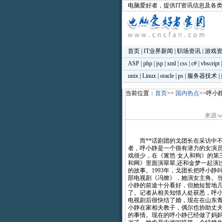
电脑爱好者
，提供IT资讯信息及各
首页
|
IT业界新闻
|
职场资讯
|
游戏
ASP
|
php
|
jsp
|
xml
|
css
|
c#
|
vbscript
unix
|
Linux
|
oracle
|
ps
|
服务器技术
|
当前位置：
首页
>>
国内热点
>>呼小
来源:ww
而**话剧团的戈团长在采访中不
者，呼小静是一个很有潜力的女演
戏很少，在《篱笆·女人和狗》的第
和网》里面演翠翠,还和金梦一起演
的故事。1993年，戈团长把呼小静
部电视剧《冯燎》，她演女主角。
小静的前途十分看好，但她短暂地
了。记者从相关知情人处获悉，呼
电视剧后很快结了婚，现在在山东
小静在家相夫教子，偶尔也协助丈
的事情。现在的呼小静已经做了妈妈