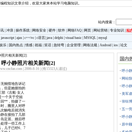
类编程知识文章介绍，欢迎大家来本站学习电脑知识。
站内搜索：
资讯
|
冲浪
|
操作系统
|
网络安全
|
硬件
|
软件
|
网络FAQ
|
网页
|
网站营销
|
专业知识
|
站
|
javascript
|
ajax
|
c++/vc
|
c语言
|
java
|
delphi
|
visual basic
|
MSSQL
|
mysql
娱乐
|
国内热点
|
情感
|
祝福
|
笑话
|
急转弯
|
企业管理
|
网络法规
|
Android
|
ios
|
论文
静照片相关新闻[2]:
国内
呼小静照片相关新闻[2]
w.cncfan.com | 2006-8-16 | (有15323人读过)
•
呼小静
•
网站惊
无惋惜地告诉记
•
呼小静
员，但是她接拍的
三部《古船·女人
•
美军虐
过一个关于空姐
叫回**，拍摄了一
•
张钰
当时，圈里人对呼
•
五一
几次触电后就消失
小静在接拍了几部
•
呼小静
青岛定居。婚后呼
夫处理一些工作上
•
原中顾
，儿子已经6、7