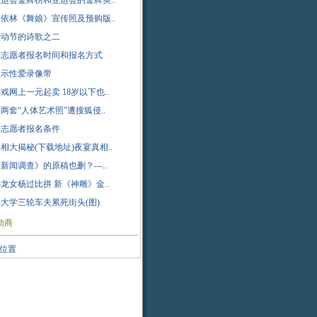
运会金牌榜和亚运会的金牌英..
依林《舞娘》宣传照及预购版..
劳动节的诗歌之二
会志愿者报名时间和报名方式
出示性爱录像带
戏网上一元起卖 18岁以下也..
两套“人体艺术照”遭搜狐侵..
会志愿者报名条件
相大揭秘(下载地址)夜宴真相..
新闻调查》的原稿也删？---..
龙女杨过比拼 新《神雕》金..
大学三轮车夫累死街头(图)
助商
位置