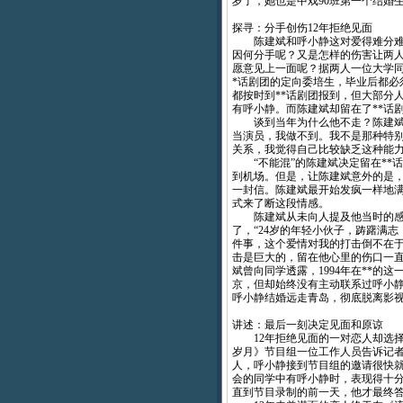
岁了，她也是中戏90班第一个结婚
探寻：分手创伤12年拒绝见面
陈建斌和呼小静这对爱得难分难
因何分手呢？又是怎样的伤害让两人
愿意见上一面呢？据两人一位大学同
*话剧团的定向委培生，毕业后都必
都按时到**话剧团报到，但大部分
有呼小静。而陈建斌却留在了**话
谈到当年为什么他不走？陈建斌表
当演员，我做不到。我不是那种特
关系，我觉得自己比较缺乏这种能力
“不能混”的陈建斌决定留在**
到机场。但是，让陈建斌意外的是
一封信。陈建斌最开始发疯一样地
式来了断这段情感。
陈建斌从未向人提及他当时的感受
了，“24岁的年轻小伙子，踌躇满
件事，这个爱情对我的打击倒不在于
击是巨大的，留在他心里的伤口一直
斌曾向同学透露，1994年在**
京，但却始终没有主动联系过呼小
呼小静结婚远走青岛，彻底脱离影
讲述：最后一刻决定见面和原谅
12年拒绝见面的一对恋人却选择
岁月》节目组一位工作人员告诉记者
人，呼小静接到节目组的邀请很快
会的同学中有呼小静时，表现得十分
直到节目录制的前一天，他才最终答