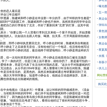
•
多哈亚
生子的人。
•
曝光蔡
舍的恋人最后是
•
五一
毕业12年后都不
学透露，陈建斌和呼小静是在毕业那一年分的手，由于90班的学生都是*
•
奥运
须回到**话剧团工作，陈建斌和呼小静也不例外。虽然班里的同学毕业后
•
张钰
人都把自己的行李留在了北京，作好了重新回来“北漂”的打算，这其中就
剧团。
•
黄色游
示：“你要让我一个人背着行李到北京来租一个屋子开始混，开始漂着
别能混的人。比如说出去跟人吃饭、喝酒、拉关系，打开局面获得拍戏的
•
女教师
。”
话剧团，而呼小静却执意要回北京。呼小静走的时候，陈建斌亲自将她送
•
奥运
，呼小静走了之后就杳无音信，没有给他打过一个电话，也没有给他写过
•
夜宴真
满世界打听呼小静的消息，最后他终于绝望地明白，呼小静是用这样的方
•
央视《
，但一次却向班里的同学表示，呼小静走后他觉得自己被生活抛弃
志，学了一身的武艺，但是江湖上说不要你，就给你扔了，那是最可怕的一
•
各版小
爱情本身，而是它代表了生活当时对我的态度。”这次分手对陈建斌的打
无法愈合，从分手的1994年算起，两人整整有12年没有任何联系。陈建
•
供儿上
的这一年是没有音乐的、是黑色的。虽然后来陈建斌通过考研重新回到了北
网站赞
静。偶尔大学同学聚会，知道呼小静会去，他就会主动选择放弃。后来，
视圈也彻底地走出陈建斌的视线。
购买此
在中央电视台《流金岁月》中重逢，这让90班的同学颇感意外。《流金
，当初联系90班的同学时，他们并不知道陈建斌和呼小静曾经是一对恋
就答应了，因为她远在青岛很少和其余的同学聚会。但是陈建斌在得知聚
犹豫。“他前前后后考虑了很久，看得出他经过了很长时间的思想斗争，
应参加这个节目。”