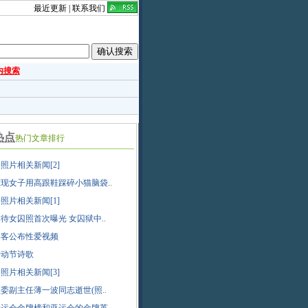
最近更新
|
联系我们
内搜索
热点
热门文章排行
照片相关新闻[2]
现女子用高跟鞋踩碎小猫脑袋..
照片相关新闻[1]
待女囚照首次曝光 女囚狱中..
博客公布性爱视频
劳动节诗歌
照片相关新闻[3]
委副主任薄一波同志逝世(照..