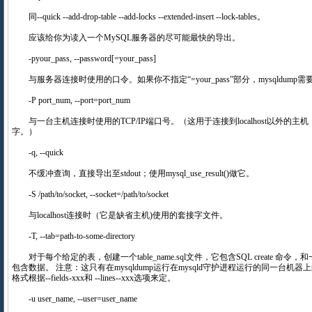
同--quick --add-drop-table --add-locks --extended-insert --lock-tables。
应该给你为读入一个MySQL服务器的尽可能最快的导出。
-pyour_pass, --password[=your_pass]
与服务器连接时使用的口令。如果你不指定“=your_pass”部分，mysqld
-P port_num, --port=port_num
与一台主机连接时使用的TCP/IP端口号。（这用于连接到localhost以外的主机，
字。）
-q, --quick
不缓冲查询，直接导出至stdout；使用mysql_use_result()做它。
-S /path/to/socket, --socket=/path/to/socket
与localhost连接时（它是缺省主机)使用的套接字文件。
-T, --tab=path-to-some-directory
对于每个给定的表，创建一个table_name.sql文件，它包含SQL create 命令，和一个t
包含数据。 注意：这只有在mysqldump运行在mysqld守护进程运行的同一台机器上
格式根据--fields-xxx和 --lines--xxx选项来定。
-u user_name, --user=user_name