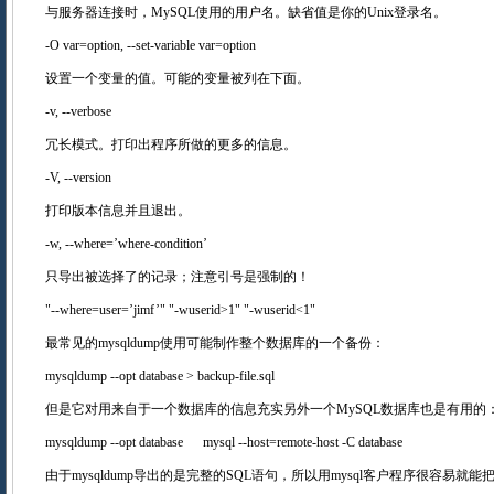
与服务器连接时，MySQL使用的用户名。缺省值是你的Unix登录名。
-O var=option, --set-variable var=option
设置一个变量的值。可能的变量被列在下面。
-v, --verbose
冗长模式。打印出程序所做的更多的信息。
-V, --version
打印版本信息并且退出。
-w, --where=’where-condition’
只导出被选择了的记录；注意引号是强制的！
"--where=user=’jimf’" "-wuserid>1" "-wuserid<1"
最常见的mysqldump使用可能制作整个数据库的一个备份：
mysqldump --opt database > backup-file.sql
但是它对用来自于一个数据库的信息充实另外一个MySQL数据库也是有
mysqldump --opt database mysql --host=remote-host -C database
由于mysqldump导出的是完整的SQL语句，所以用mysql客户程序很容