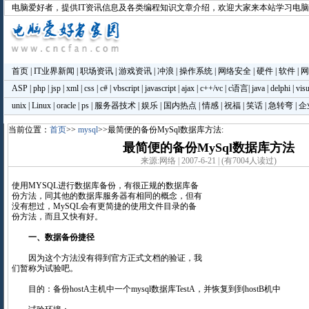
电脑爱好者
，提供IT资讯信息及各类编程知识文章介绍，欢迎大家来本站学习电
首页
|
IT业界新闻
|
职场资讯
|
游戏资讯
|
冲浪
|
操作系统
|
网络安全
|
硬件
|
软件
|
网
ASP
|
php
|
jsp
|
xml
|
css
|
c#
|
vbscript
|
javascript
|
ajax
|
c++/vc
|
c语言
|
java
|
delphi
|
visu
unix
|
Linux
|
oracle
|
ps
|
服务器技术
|
娱乐
|
国内热点
|
情感
|
祝福
|
笑话
|
急转弯
|
企
当前位置：
首页
>>
mysql
>>最简便的备份MySql数据库方法:
最简便的备份MySql数据库方法
来源:网络 | 2007-6-21 | (有7004人读过)
使用MYSQL进行数据库备份，有很正规的数据库备
份方法，同其他的数据库服务器有相同的概念，但有
没有想过，MySQL会有更简捷的使用文件目录的备
份方法，而且又快有好。
一、数据备份捷径
因为这个方法没有得到官方正式文档的验证，我
们暂称为试验吧。
目的：备份hostA主机中一个mysql数据库TestA，并恢复到到hostB机中