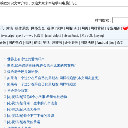
类编程知识文章介绍，欢迎大家来本站学习电脑知识。
站内搜索：
资讯
|
冲浪
|
操作系统
|
网络安全
|
硬件
|
软件
|
网络FAQ
|
网页
|
网站营销
|
专业知识
|
站
|
javascript
|
ajax
|
c++/vc
|
c语言
|
java
|
delphi
|
visual basic
|
MSSQL
|
mysql
娱乐
|
国内热点
|
情感
|
祝福
|
笑话
|
急转弯
|
企业管理
|
网络法规
|
Android
|
ios
|
论文
世界上有永恒的爱情吗？
调查:如果遇到更好的,你会离开原来的男友吗?
嫁给房子还是嫁给爱。
如果有一个过分在乎自己的男朋友,同样很崩溃[本文网友意见]
如果有一个过分在乎自己的男朋友,同样很崩溃
学会享受寂寞
[心灵鸡汤]送你6个小故事 希望你被感动
[心灵鸡汤]母亲一生中的八个谎言
[心灵鸡汤]风流大寻呼
[心灵鸡汤]46个不可不知的常识
[心灵鸡汤]春天的承诺