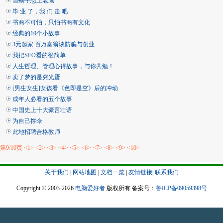
当蜗牛恋上老鹰
毕 业 了，我 们 走 吧
书商不可怕，只怕书商有文化
经典的10个小故事
3元起家 百万富翁谈防骗与创业
我把SEO看的很简单
人生哲理、管理心得故事，与你共勉！
卖了梦的是穷光蛋
[男生女生]女孩看《色即是空》后的冲动
成年人必看的五个故事
中国史上十大豪言壮语
为自己撑伞
此地招聘合格教师
第9/10页
<1>
<2>
<3>
<4>
<5>
<6>
<7>
<8>
<9>
<10>
关于我们
|
网站地图
|
文档一览
|
友情链接
|
联系我们
Copyright © 2003-2026
电脑爱好者
版权所有 备案号：
鲁ICP备09059398号