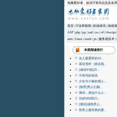
电脑爱好者
，提供IT资讯信息及各
首页
|
IT业界新闻
|
职场资讯
|
游戏
ASP
|
php
|
jsp
|
xml
|
css
|
c#
|
vbscript
unix
|
Linux
|
oracle
|
ps
|
服务器技术
|
本类阅读排行
女人最爱听的10...
慕容雪村《原谅我...
[感动中国]20...
不死鸟的传说
少女与小偷的感人...
[推荐]男人们都...
测试：身边什么人...
20岁MM和25...
[感动]成熟男人...
世界上最经典的爱...