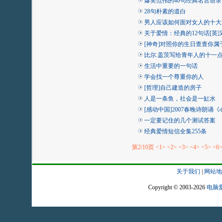
爆笑范伟的40句经典名言语录
28句朴素的道白
男人应该如何面对女人的十大
关于爱情：经典的12句话[英汉
[神奇]对照你的生日查查你属
比尔.盖茨写给青年人的十一
生活中重要的一句话
学会找一个尊重你的人
[哲理]自己建造的房子
人是一条鱼，社会是一缸水
[感动中国]2007春晚诗朗诵
一定要记住的几个测试答案
经典爱情短信全集255条
第2/10页
<1>
<2>
<3>
<4>
<5>
<6
关于我们
|
网站地
Copyright © 2003-2026
电脑