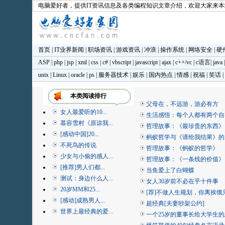
电脑爱好者
，提供IT资讯信息及各类编程知识文章介绍，欢迎大家来
首页
|
IT业界新闻
|
职场资讯
|
游戏资讯
|
冲浪
|
操作系统
|
网络安全
|
硬
ASP
|
php
|
jsp
|
xml
|
css
|
c#
|
vbscript
|
javascript
|
ajax
|
c++/vc
|
c语言
|
java
unix
|
Linux
|
oracle
|
ps
|
服务器技术
|
娱乐
|
国内热点
|
情感
|
祝福
|
笑话
|
本类阅读排行
父母在，不远游，游必有方
女人最爱听的10...
生活感悟：每个人都有两个自
慕容雪村《原谅我...
哲理故事：《最珍贵的东西》
[感动中国]20...
蚂蚁哲学与《请给我结果》的
不死鸟的传说
哲理故事：《蚂蚁的哲学》
少女与小偷的感人...
哲理故事：《一条线的价值》
[推荐]男人们都...
当鱼爱上了白蝴蝶
测试：身边什么人...
女人30岁前不必在乎十件事
20岁MM和25...
[荐]不做人生规划，你离挨饿
[感动]成熟男人...
超经典[夫妻吵架公约]
世界上最经典的爱...
一个25岁的董事长给大学生