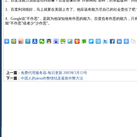
2、百度没能力清除这些内容嘛？百度会像封杀“作弊网站”那样，封杀盗版和**内
3、百度利润很好，马上就要在美国上市了。他应该有能力尽自己的社会责任了吧
4、Google说“不作恶”，是因为他深知他有作恶的能力。百度也有作恶的能力，
能“不作恶”或者少“少作恶”。
上一篇
：
免费代理服务器-每日更新 2005年5月13号
下一篇
：
中国人的alexa作弊情结及最新作弊方法