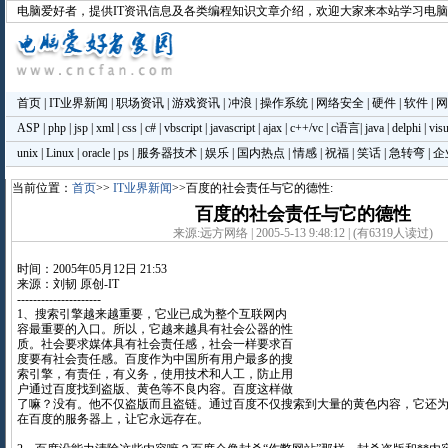
电脑爱好者
，提供IT资讯信息及各类编程知识文章介绍，欢迎大家来本站学习电
首页
|
IT业界新闻
|
职场资讯
|
游戏资讯
|
冲浪
|
操作系统
|
网络安全
|
硬件
|
软件
|
网
ASP
|
php
|
jsp
|
xml
|
css
|
c#
|
vbscript
|
javascript
|
ajax
|
c++/vc
|
c语言
|
java
|
delphi
|
visu
unix
|
Linux
|
oracle
|
ps
|
服务器技术
|
娱乐
|
国内热点
|
情感
|
祝福
|
笑话
|
急转弯
|
企
当前位置：
首页
>>
IT业界新闻
>>百度的社会责任与它的德性:
百度的社会责任与它的德性
来源:远方网络 | 2005-5-13 9:48:12 | (有6319人读过)
时间：2005年05月12日 21:53
来源：刘韧 原创-IT
---------------------
1、搜索引擎越来越重要，它业已成为整个互联网内
容最重要的入口。所以，它越来越具有社会公器的性
质。社会要求媒体具有社会责任感，社会一样要求百
度要有社会责任感。百度作为中国所有用户最多的搜
索引擎，有责任，有义务，使用技术和人工，防止用
户通过百度找到盗版、黄色等不良内容。百度这样做
了嘛？没有。他不仅盗版而且盗链。通过百度不仅搜索到大量的黄色内容，它还为
在百度的服务器上，让它永远存在。