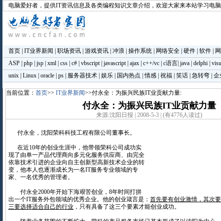
电脑爱好者
，提供IT资讯信息及各类编程知识文章介绍，欢迎大家来本站学习电
首页
|
IT业界新闻
|
职场资讯
|
游戏资讯
|
冲浪
|
操作系统
|
网络安全
|
硬件
|
软件
|
网
ASP
|
php
|
jsp
|
xml
|
css
|
c#
|
vbscript
|
javascript
|
ajax
|
c++/vc
|
c语言
|
java
|
delphi
|
visu
unix
|
Linux
|
oracle
|
ps
|
服务器技术
|
娱乐
|
国内热点
|
情感
|
祝福
|
笑话
|
急转弯
|
企
当前位置：
首页
>>
IT业界新闻
>>付永全：为振兴民族IT业贡献力量:
付永全：为振兴民族IT业贡献力量
来源:沈阳日报 | 2008-5-3 | (有4776人读过)
付永全，沈阳荣科科技工程有限公司董事长。
在近10年的创业生涯中，他带领荣科公司成功实
现了由单一产品代理商向多元化服务供应商、由完全
依靠技术引进的企业向自主创新型高新技术企业的转
变，他本人也逐渐成长为一名IT服务专业领域的专
家、一名优秀的管理者。
付永全2000年开始下海艰苦创业，8年时间打拼
出一个IT服务外包领域的优秀企业。他的创业箴言是：
首先要有创业激情，其次要
三要选择适合自己的行业
，只有具备了这三个要素才能创业成功。