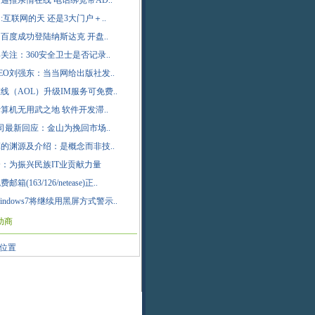
通推亲情在线 电话绑宽带AD..
:互联网的天 还是3大门户＋..
百度成功登陆纳斯达克 开盘..
1年关注：360安全卫士是否记录..
EO刘强东：当当网给出版社发..
线（AOL）升级IM服务可免费..
算机无用武之地 软件开发滞..
公司最新回应：金山为挽回市场..
的渊源及介绍：是概念而非技..
：为振兴民族IT业贡献力量
箱(163/126/netease)正..
indows7将继续用黑屏方式警示..
助商
位置