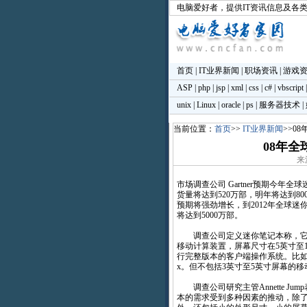
电脑爱好者
，提供IT资讯信息及各
首页
|
IT业界新闻
|
职场资讯
|
游戏
ASP
|
php
|
jsp
|
xml
|
css
|
c#
|
vbscript
unix
|
Linux
|
oracle
|
ps
|
服务器技术
|
当前位置：
首页
>>
IT业界新闻
>>0
08年全
来源
市场调查公司 Gartner预期今年全
货量将达到520万部，明年将达到8
预期将强劲增长，到2012年全球迷
将达到5000万部。
调查公司定义迷你笔记本称，它
移动计算装置，屏幕尺寸在5英寸至
行完整版本的客户端操作系统。比如Win
x。但不包括3英寸至5英寸屏幕的
调查公司研究主管Annette Jum
本的需求受到多种因素的推动，除