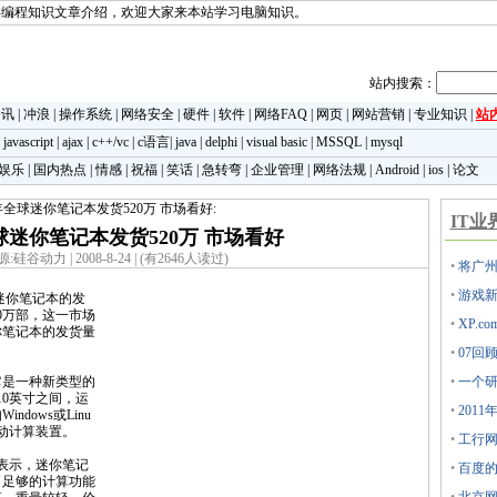
类编程知识文章介绍，欢迎大家来本站学习电脑知识。
站内搜索：
资讯
|
冲浪
|
操作系统
|
网络安全
|
硬件
|
软件
|
网络FAQ
|
网页
|
网站营销
|
专业知识
|
站
|
javascript
|
ajax
|
c++/vc
|
c语言
|
java
|
delphi
|
visual basic
|
MSSQL
|
mysql
娱乐
|
国内热点
|
情感
|
祝福
|
笑话
|
急转弯
|
企业管理
|
网络法规
|
Android
|
ios
|
论文
8年全球迷你笔记本发货520万 市场看好:
IT业
球迷你笔记本发货520万 市场看好
:硅谷动力 | 2008-8-24 | (有2646人读过)
•
将广州
•
游戏新
球迷你笔记本的发
00万部，这一市场
•
XP.
你笔记本的发货量
•
07回
是一种新类型的
•
一个研
10英寸之间，运
•
201
dows或Linu
移动计算装置。
•
工行网
p表示，迷你笔记
•
百度
了足够的计算功能