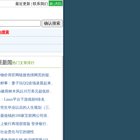
最近更新
|
联系我们
内搜索
界新闻
热门文章排行
物价局官网链接色情网页的疑..
鲜事：妻子玩QQ农场凌晨起来..
com被雨林木风以10万美元超低价..
顾：Linux平台下游戏前8排名
究生毕业以后的人生规划（三..
1年最值钱的100家互联网公司排..
上银行再现假冒版 登录银行..
的社会责任与它的德性