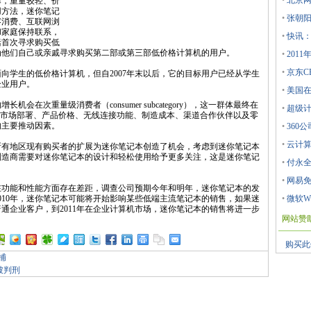
•
北京网
幕，重量较轻、价
用方法，迷你笔记
•
张朝阳
容消费、互联网浏
和家庭保持联系，
•
快讯：
括首次寻求购买低
为他们自己或亲戚寻求购买第二部或第三部低价格计算机的用户。
•
201
•
京东C
学生的低价格计算机，但自2007年末以后，它的目标用户已经从学生
企业用户。
•
美国在
在次重量级消费者（consumer subcategory），这一群体最终在
•
超级计
。市场部署、产品价格、无线连接功能、制造成本、渠道合作伙伴以及零
的主要推动因素。
•
360
•
云计算
地区现有购买者的扩展为迷你笔记本创造了机会，考虑到迷你笔记本
制造商需要对迷你笔记本的设计和轻松使用给予更多关注，这是迷你笔记
•
付永全
•
网易免费邮
能和性能方面存在差距，调查公司预期今年和明年，迷你笔记本的发
010年，迷你笔记本可能将开始影响某些低端主流笔记本的销售，如果迷
•
微软W
通企业客户，到2011年在企业计算机市场，迷你笔记本的销售将进一步
网站赞
购买此
捕
被判刑