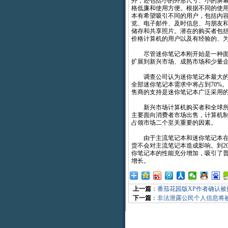
外，还包括小的外形尺寸、小的屏
格低廉和使用方便。根据不同的使
本有希望吸引不同的用户，包括内
览、电子邮件、及时信息、与朋友
储存和共享照片。潜在的购买者包
价格计算机的用户以及有经验的、
尽管迷你笔记本刚开始是一种面向
扩展到新兴市场、成熟市场和少量
调查公司认为迷你笔记本最大的增长机会
全部迷你笔记本需求中将占到70%
售商的支持是迷你笔记本广泛采用
新兴市场计算机购买者和全球所有
主要面向消费者市场出售，计算机
占领市场二个至关重要的因素。
由于主流笔记本和迷你笔记本在功
货不会对主流笔记本造成影响。到2
你笔记本的性能充分增加，吸引了普
增长。
上一篇
：
番茄花园版XP作者确认被
下一篇
：
非法泄露公民个人信息将