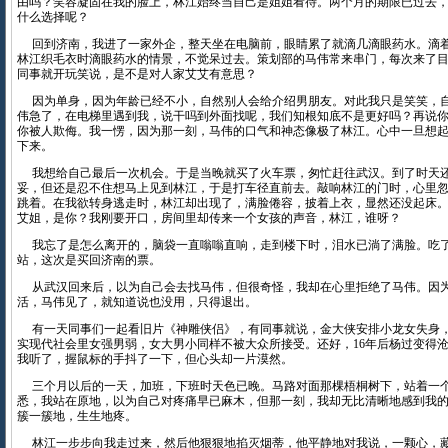
由吗？笑容凝固在我的脸上，林江始终当自己是姐姐看待。两个月的期限已过去
什么选择呢？
回到济南，我进了一家外企，整天坐在电脑前，眼睛累了就滴几滴眼药水。滴
林江织毛衣时滴眼药水的情景，不觉呆过去。策划部的马伟常来串门，每次来了
同事就开玩笑说，是不是对人家艾艾有意思？
因为单身，因为年龄已经不小，自然别人会给介绍男朋友。对此我只是笑笑，
伟急了，在电梯里遇到我，说干吗到外面找呢，我们知根知底不是更好吗？再说
你被人欺侮。我一愣，因为那一刻，马伟的口气和神态像极了林江。心中一旦想
下来。
我想给自己最后一次机会。于是当晚就买了火车票，匆忙赶往武汉。到了时天
妥，但还是忍不住想马上见到林江，于是打车径直前去。敲响林江的门时，心里
跳着。在我欲转身逃走时，林江却出现了，满脸倦容，披着上衣，显然还没起床
艾姐，是你？我刚要开口，房间里却传来一个女孩的声音，林江，谁呀？
我忘了是怎么离开的，脑袋一直嗡嗡直响，走到楼下时，泪水已淌了满脸。吃
站，这次是买回济南的票。
从武汉回来后，以为自己会去找马伟，但很奇怪，我却在心里拒绝了马伟。因
活，马伟见了，就知道说也没用，只得退出。
有一天同事们一起看旧片《神雕侠侣》，有同事就说，金大侠安排小龙女失身
实现代社会里女强男弱，女大男小同样不被大众所接受。还好，16年后杨过变得
我听了，握鼠标的手抖了一下，但心头却一片漠然。
三个月以后的一天，加班，下班时天色已晚。马路对面那棵梧桐树下，站着一
悉，我站在原地，以为自己对疼痛早已麻木，但那一刻，我却无比清晰地感到我
簇一簇地，生生地疼。
林江一步步向我走过来，然后他狠狠地掐灭烟蒂，他平静地对我说，一颗心，