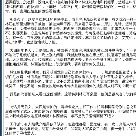
眉弄眼说，怎么样，没白来吧？咱弟弟帅不帅？林江礼貌地和我握手，然后去叫
我和林西说，两位姐姐，上车吧。我禁不住笑，说倒像是来接我们的。一路上，
肯。我一直用姐姐般的微笑看着他。
相处久了，越发喜欢林江的爽快率真，而且光明磊落善良洒脱，总之优点一样
林江在班里渐渐有了威信，被选为班干部，后来进了学生会，演讲、足球、篮球
他一到，女孩子就叽叽喳喳围上去。林西见了就很骄傲地说，瞧，咱弟弟天生一
不知从哪天起，心里忽然有了种黯然神伤的感觉。每每见林江被学妹簇拥着，莫
头。有一次，在学校附近的旱冰场，自己老摔跤，林江就拉了我的手说，艾艾姐
林江“牵手”，竟然倏地就红了脸。
大四那年冬天，天冷得出奇。林西买了米白色毛线要给林江织件厚毛衣，可一
不响取了毛线织起来。晚上别人闲聊，我就默默地坐在床上织，眼睛累了就滴几
那几天之前织完了。拉着林西，说给咱弟弟送去，看合不合身？林江穿了，镜前
拥抱姐姐林西。林西连忙制止，说别谢我，要谢就谢你艾艾姐。
林江拥抱我的时候，我分明感觉到自己的身体颤抖了一下，然后整张脸都烫了
织件毛坎肩，外面卖的不暖和，而且我特别喜欢看男人穿衬衫外罩毛坎肩的样子
一听这话忍不住嚷起来，艾艾，你不会爱上我家小弟了吧？我慌忙掩饰，说没有
就笑了，料也不是，你喜欢的是年龄比你大且能照顾你的成熟男人对不对？我一
我是如此害怕别人看出这份感情。这话传到林江耳朵里，他倒是很兴奋，说好
了。
此话并无后文。大四是最忙的，写毕业论文，找工作，忙着和同学分别，总之
后都留在了武汉，林西是为了照顾弟弟，虽然林江早已不需要她照顾。但我呢？
里？我就说喜欢这座城市呗！林西就笑，该不是为了爱情而留下吧？
工作后，有人给我介绍男孩子认识，但往往都是一面之缘。有一次，介绍人领
男孩子，远远看过去，竟有几分像林江。我就对人家多说了几句，但一分手，我
江的样子寻找爱人。