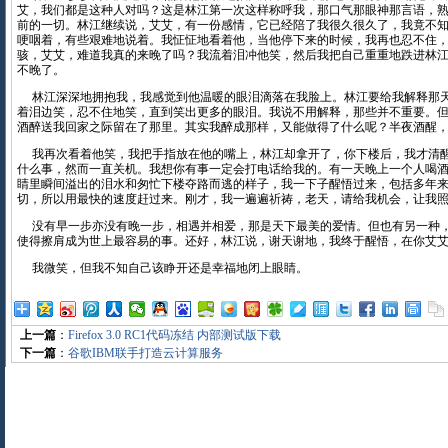
艾，我们都是这种人对吗？这是林江第一次这样称呼我，那口气那眼神那言语，
前的一切。林江继续说，艾艾，有一份感情，它已经陪了我很久很久了，我竟不
哽咽着，有些艰难地说着。我怔怔地看着他，当他停下来的时候，我再也忍不住
骇，艾艾，难道我真的来晚了吗？我流着泪冲他笑，然后我把自己重重地跌进林
不晚了。
林江深深地拥抱我，我感觉到他温暖的眼泪滴落在我脸上。林江要给我解释那
着泪边笑，忍不住地笑，直到笑出更多的眼泪。我说不用解释，那些并不重要。
酒醉送我回家之际留在了那里。其实我醉成那样，又能做得了什么呢？半夜酒醒
我再次看着他笑，我把手指放在他的嘴上，林江却拿开了，你下楼后，我才清
什么事，然而一直关机。我想你有事一定会打电话给我的。有一天晚上一个人喝
睛里瞬间溢出的泪水和匆忙下楼夺路而逃的样子，我一下子醒悟过来，包括多年
切，所以用最快的速度赶过来。刚才，我一遍遍祈祷，老天，请给我机会，让我
没有早一步亦没有晚一步，相遇并相爱，那是天下最美的爱情。但也有另一种
使得擦肩成为世上最容易的事。还好，林江说，谢天谢地，我终于醒悟，在你艾
我微笑，但我不知自己该睁开还是幸福地闭上眼睛。
上一篇
：
Firefox 3.0 RC1代码冻结 内部测试版下载
下一篇
：
谷歌IBM联手打造云计算服务