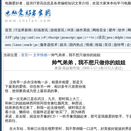
电脑爱好者
，提供IT资讯信息及各类编程知识文章介绍，欢迎大家来本站学习电
首页
|
IT业界新闻
|
职场资讯
|
游戏资讯
|
冲浪
|
操作系统
|
网络安全
|
硬件
|
软件
|
网
ASP
|
php
|
jsp
|
xml
|
css
|
c#
|
vbscript
|
javascript
|
ajax
|
c++/vc
|
c语言
|
java
|
delphi
|
visu
unix
|
Linux
|
oracle
|
ps
|
服务器技术
|
娱乐
|
国内热点
|
情感
|
祝福
|
笑话
|
急转弯
|
企
当前位置：
首页
>>
文学情感
>>帅气弟弟，我不想只做你的姐姐:
帅气弟弟，我不想只做你的姐姐
来源:燕赵都市报 | 2008-5-12 | (有3132人读过)
没有早一步亦没有晚一步，相遇并相爱，那是天
下最美的爱情。但也有另一种，相识多年只差那份领
悟，使得擦肩成为世上最容易的事。
第一次见林江是在武汉，九月。那时我上大三，
和林江的姐姐林西同班同宿舍兼红颜死党。林西说，
咱弟弟也考过来了，和我一起去接他吧。彼时我正在
看小说，懒得动，但最终还是被“收买”了。因为林西
承诺，若去呢，就送你齐豫的CD！一听齐豫我蹦起来，那可是我最爱的歌手。于
然前往。
在火车站，等林江出现在视野里时，我不禁倒吸一口凉气，好英俊好挺拔的男