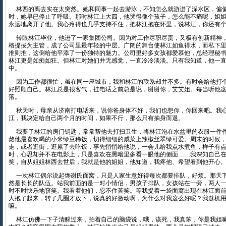
林西的离去实在太突然。她和同事一起去游泳，不知怎么就游进了深水区，偏
时，她早已停止了呼吸。那时林江上大四，他哭得像个孩子，怎么能不痛呢，姐
永远地离开了他。我心疼得也几乎支持不住，把林江抱在怀里，说林江，你还有
转眼林江毕业，他进了一家集团公司。因为对工作尽职尽责，又极有创新精神
格提拔为主管，成了公司里最年轻的中层。广阔的舞台使林江如鱼得水，而私下
推则推，这倒给他平添了一份独特的魅力。公司里好多女孩都爱慕他，总经理秘
林江更是如痴如狂。但林江对她们并无感觉，一直冷冷淡淡。只有我知道，他一
中。
因为工作都很忙，虽在同一座城市，我和林江的联系却并不多。有时会给他打
好照顾自己。林江总是很客气，挂电话之前总是说，谢谢你，艾艾姐。每当听他
落。
秋天时，母亲从济南打电话来，说你爸身体不好，我们也想你，你回来吧。我
江，我决定给自己两个月的时间，如果不行，那么只有抽身而退。
我要了林江的房门钥匙，常常帮他去打扫卫生，将林江泡在水盆里的衣服一件
熬他最喜欢喝的小米绿豆稀饭，切得细细的咸菜上辣椒丝翠绿可爱。周末的时候
走，或者逛街，逛累了去吃饭，事先悄悄给他说，一会儿给我点水煮鱼，样子有
时，心思却并不在电影上，只是喜欢在黑暗里多看一眼他的侧面……我深知自己
笑，自从姐姐林西去世后，我就是他的姐姐，他知道，我疼他、希望看到他开心
一次林江偶尔说起馋谢氏面窝，只是人家生意好得每次都要排队，好烦。那天
然是长长的队伍。站我前面的是一对小情侣，男孩子排队，女孩站在一旁，两人
时不时快乐地窃笑。我看着他们，忍不住苦笑。等我提着一袋面窝出现在林江面
人抱了起来，转了几圈才放下，说真的好激动啊，为什么对我这么好呢？我趁机
嘛。
林江仿佛一下子清醒过来，拍着自己的脑袋说，哦，该死，我真笨，你是我姐