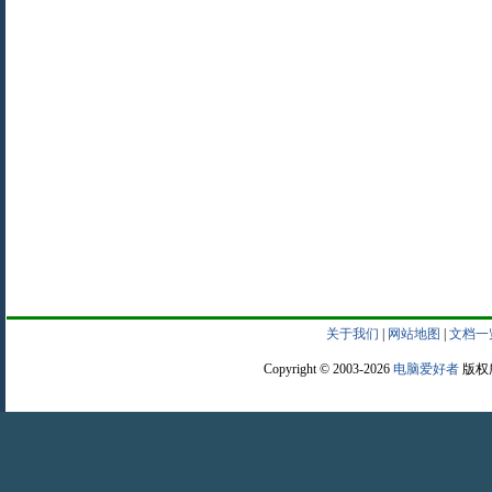
关于我们
|
网站地图
|
文档一
Copyright © 2003-2026
电脑爱好者
版权