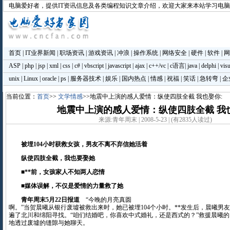
电脑爱好者
，提供IT资讯信息及各类编程知识文章介绍，欢迎大家来本站学习电
首页
|
IT业界新闻
|
职场资讯
|
游戏资讯
|
冲浪
|
操作系统
|
网络安全
|
硬件
|
软件
|
网
ASP
|
php
|
jsp
|
xml
|
css
|
c#
|
vbscript
|
javascript
|
ajax
|
c++/vc
|
c语言
|
java
|
delphi
|
visu
unix
|
Linux
|
oracle
|
ps
|
服务器技术
|
娱乐
|
国内热点
|
情感
|
祝福
|
笑话
|
急转弯
|
企
当前位置：
首页
>>
文学情感
>>地震中上演的感人爱情：纵使四肢全截 我也娶你:
地震中上演的感人爱情：纵使四肢全截 我
来源:青年周末 | 2008-5-23 | (有2835人读过)
被埋104小时获救女孩，男友不离不弃信她活着
纵使四肢全截，我也要娶她
■**前，女孩家人不知两人恋情
■媒体误解，不仅是爱情的力量救了她
青年周末5月22日报道
“今晚的月亮真圆
啊。”当贺晨曦从银行废墟被救出来时，她已被埋104个小时。**发生后，晨曦男
遍了北川和绵阳寻找。“咱们结婚吧，你喜欢中式婚礼，还是西式的？”救援晨曦的
地透过废墟的缝隙与她聊天。