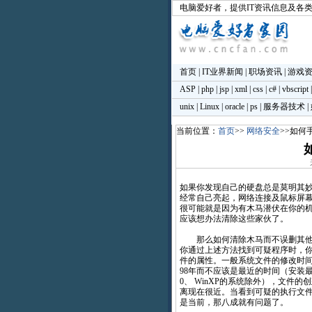
电脑爱好者
，提供IT资讯信息及各
首页
|
IT业界新闻
|
职场资讯
|
游戏
ASP
|
php
|
jsp
|
xml
|
css
|
c#
|
vbscript
unix
|
Linux
|
oracle
|
ps
|
服务器技术
|
当前位置：
首页
>>
网络安全
>>如何
如果你发现自己的硬盘总是莫明其
经常自己亮起，网络连接及鼠标屏
很可能就是因为有木马潜伏在你的
应该想办法清除这些家伙了。
那么如何清除木马而不误删其他
你通过上述方法找到可疑程序时，
件的属性。一般系统文件的修改时间应
98年而不应该是最近的时间（安装最新
0、 WinXP的系统除外），文件的
离现在很近。当看到可疑的执行文
是当前，那八成就有问题了。