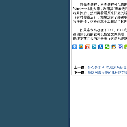
首先查进程，检查进程可以借助
Windows优化大师，利用其“查看
程杀掉后，然后再看看原来怀疑的
（有时需重启），如果没有了那说
程序删掉，这样你就手工删除了这
如果该木马改变了TXT、EXE或
改回到以前的就可以恢复文件关联，可通过
能恢复前五天的注册表（这是系统
上一篇
：
什么是木马_电脑木马病
下一篇
：
预防网络入侵的几种防范