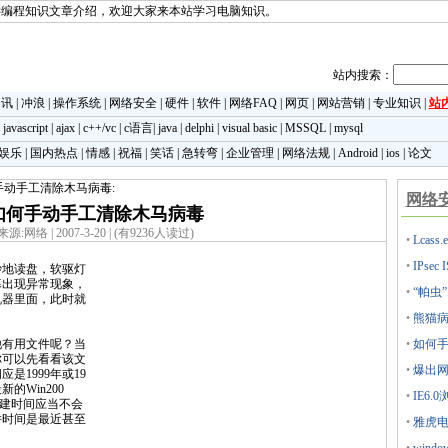
类编程知识文章介绍，欢迎大家来本站学习电脑知识。
站内搜索：
资讯
|
冲浪
|
操作系统
|
网络安全
|
硬件
|
软件
|
网络FAQ
|
网页
|
网站营销
|
专业知识
|
站
|
javascript
|
ajax
|
c++/vc
|
c语言
|
java
|
delphi
|
visual basic
|
MSSQL
|
mysql
娱乐
|
国内热点
|
情感
|
祝福
|
笑话
|
急转弯
|
企业管理
|
网络法规
|
Android
|
ios
|
论文
手动手工清除木马病毒:
网络
如何手动手工清除木马病毒
来源:网络 | 2007-3-20 | (有9236人读过)
•
Lcas
•
IPse
妙地读盘，软驱灯
幕出现异常现象，
•
“帕虫
机器里面，此时就
•
熊猫病
有用文件呢？当
•
如何
你可以先看看该文
•
爆出网
是1999年或19
的Win200
•
IE6.
创建时间应当不会
件时间是最近甚至
•
雅虎电