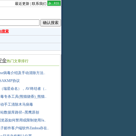
最近更新
|
联系我们
内搜索
安全
热门文章排行
s.exe病毒介绍及手动清除方法..
c ISAKMP协议
”（瑞星命名），AV终结者（..
毒专杀工具(熊猫烧香)_熊猫..
手动手工清除木马病毒
站数据库路径--黑鹰原创
0浏览器如何禁用或限制使用Ja..
子邮件客户端软件Zimbra存在..