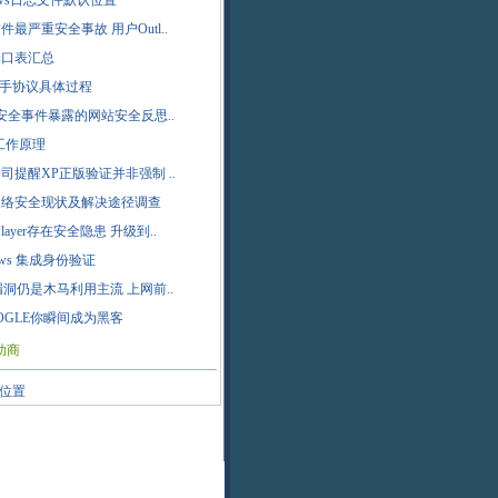
dows日志文件默认位置
件最严重安全事故 用户Outl..
端口表汇总
握手协议具体过程
云安全事件暴露的网站安全反思..
c工作原理
司提醒XP正版验证并非强制 ..
网络安全现状及解决途径调查
h Player存在安全隐患 升级到..
ows 集成身份验证
sh漏洞仍是木马利用主流 上网前..
OGLE你瞬间成为黑客
助商
位置