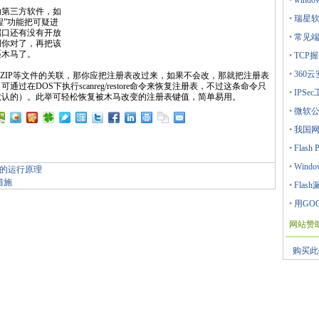
•
win
第三方软件，如
•
瑞星软
进程”功能把可疑进
端口还有没有开放
•
常见
明你对了，再把该
匹木马了。
•
TCP
•
360
ZIP等文件的关联，那你应把注册表改过来，如果不会改，那就把注册表
在DOS下执行scanreg/restore命令来恢复注册表，不过这条命令只
•
IPSe
默认的）。此举可轻松恢复被木马改变的注册表键值，简单易用。
•
微软公
•
我国
•
Flas
•
Wind
毒的运行原理
措施
•
Fla
•
用GO
网站赞
购买此