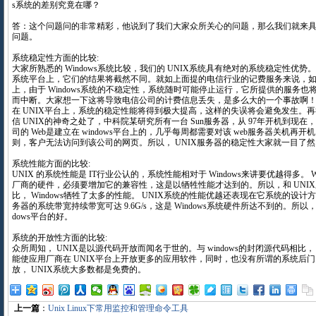
s系统的差别究竟在哪？
答：这个问题问的非常精彩，他说到了我们大家众所关心的问题，那么我们就来
问题。
系统稳定性方面的比较:
大家所熟悉的 Windows系统比较，我们的 UNIX系统具有绝对的系统稳定性优
系统平台上，它们的结果将截然不同。就如上面提的电信行业的记费服务来说，如果建
上，由于 Windows系统的不稳定性，系统随时可能停止运行，它所提供的服务也将随
而中断。大家想一下这将导致电信公司的计费信息丢失，是多么大的一个事故啊
在 UNIX平台上，系统的稳定性能将得到极大提高，这样的失误将会避免发生。
信 UNIX的神奇之处了，中科院某研究所有一台 Sun服务器，从 97年开机到现
司的 Web是建立在 windows平台上的，几乎每周都需要对该 web服务器关机再开
则，客户无法访问到该公司的网页。所以， UNIX服务器的稳定性大家就一目了
系统性能方面的比较:
UNIX 的系统性能是 IT行业公认的，系统性能相对于 Windows来讲要优越得多。 
厂商的硬件，必须要增加它的兼容性，这是以牺牲性能才达到的。所以，和 UNI
比， Windows牺牲了太多的性能。 UNIX系统的性能优越还表现在它系统的设计方
务器的系统带宽持续带宽可达 9.6G/s，这是 Windows系统硬件所达不到的。所以， 
dows平台的好。
系统的开放性方面的比较:
众所周知， UNIX是以源代码开放而闻名于世的。与 windows的封闭源代码相比，
能使应用厂商在 UNIX平台上开放更多的应用软件，同时，也没有所谓的系统后
放， UNIX系统大多数都是免费的。
上一篇
：
Unix Linux下常用监控和管理命令工具