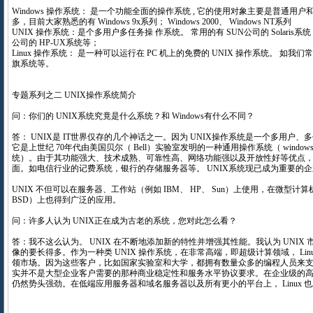
Windows 操作系统： 是一个功能全面的操作系统 , 它的使用对象主要是普通用
多，目前大家熟悉的有 Windows 9x系列； Windows 2000、 Windows NT系列
UNIX 操作系统：是个多用户多任务操 作系统。 常用的有 SUN公司的 Solaris系统 ,
公司的 HP-UX系统等；
Linux 操作系统： 是一种可以运行在 PC 机上的免费的 UNIX 操作系统。 如我们常
旗系统等。
专题系列之二 UNIX操作系统简介
问：你们的 UNIX系统究竟是什么系统？和 Windows有什么不同？
答： UNIX是 IT世界仅存的几个神话之一。因为 UNIX操作系统是一个多用户
它是上世纪 70年代由美国贝尔（ Bell）实验室发明的一种通用操作系统（ window
统）。由于其功能强大、技术成熟、可靠性高、网络功能强以及开放性好等优点
面。如电信行业的记费系统，银行的存储服务器等。 UNIX系统现已成为重要的
UNIX 不但可以在服务器、工作站（例如 IBM、 HP、 Sun）上使用，在微型计算机（如 
BSD）上也得到广泛的应用。
问：许多人认为 UNIX正在成为古老的系统，您对此怎么看？
答：我不这么认为。 UNIX 在不断地添加新的特性并增强其性能。我认为 UNIX
像的要长得多。作为一种类 UNIX 操作系统，在非常高端，即超级计算领域， Lin
领市场。因为这些客户，比如国家实验室和大学，都拥有数量众多的编程人员来支持 L
实并不是大型企业客户需要的那种商业稳定性和服务水平协议要求。在企业级的高端
仍然势头强劲。在低端应用服务器和域名服务器以及所有更小的平台上， Linux 