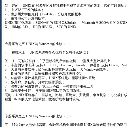
答：好的， UNIX在 30多年的发展过程中形成了许多不同的版本，它们可以归纳
1 、由 AT&T开发的版本；
2 、由加州大学伯克利（ Berkeley）分校开发的版本；
3 、由其他公司开发的版本。
UNIX 商品化版本： SUN公司的 SUN OS/Solaris 、 Microsoft与 SCO公司的 XENIX
X、 IBM的 AIX、 HP的 HP-UX、 SCO的 UNIX
专题系列之五 UNIX与 Windows的比较（一）
问：在技术上， UNIX系统有什么优势？又有什么缺点？
答： 1 、可移植性好：几乎已移植到所有的微机、中型及大型计算机上。
2 、丰富的软件工具 :支持 C、 C++、 Fortran 、 Java等十 种语言 ;支持 Oracle、 
3 、大量的免费软件：如 Web服务器软件 Apache、 X-Window系统等；
4 、良好的灵活性：系统规模根据客户需求进行控制；
5 、功能强：就计算机而言， UNIX系统是功能最强操作系统；
6 、多用户、多任务、分时的操作系统；
7 、强有力的网络支持： TCP/IP协议，一整套网络服务工具；
8 、系统安全性好： 被美国国防部认定为实用系统。
同时， UNIX系统存在一些缺点。比如，系统大、安装慢、命令复杂 ；办公软件
精通 UNIX的人才比较紧缺，故维护成本相对较高。
专题系列之五 UNIX与 Windows的比较（二）
问：那么为什么电信运营商、金融等机构会同时选择 UNIX系统来运行他们的应用呢？ 