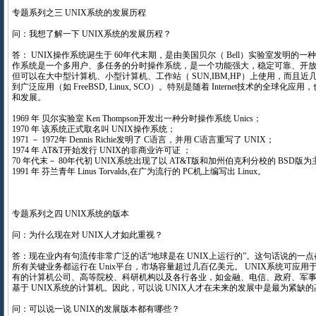
专题系列之三 UNIX系统的发展历程
问：我想了解一下 UNIX系统的发展历程？
答： UNIX操作系统诞生于 60年代末期，是由美国贝尔（ Bell）实验室发明的一种
作系统是一个多用户、多任务的分时操作系统，是一个功能强大，稳定可靠、开放式
但可以在大中型计算机、小型计算机、工作站（ SUN,IBM,HP）上使用，而且
到广泛应用（如 FreeBSD, Linux, SCO）。特别是随着 Internet技术的全球化
和发展。
1969 年 贝尔实验室 Ken Thompson开发出一种分时操作系统 Unics；
1970 年 该系统正式取名叫 UNIX操作系统；
1971 － 1972年 Dennis Richie发明了 C语言，并用 C语言重写了 UNIX；
1974 年 AT&T开始发行 UNIX的非商业许可证 ；
70 年代末－ 80年代初 UNIX系统出现了以 AT&T版和加州伯克利分校的 BSD版
1991 年 芬兰青年 Linus Torvalds,在广为流行的 PC机上编写出 Linux。
专题系列之四 UNIX系统的版本
问：为什么现在对 UNIX人才如此重视？
答：现在业内有句流传非常广泛的话“地球是在 UNIX上运行的”。这句话说的一
所有关键业务都运行在 Unix平台，市场容量超过几百亿美元。 UNIX系统可应
有的计算机公司、高等院校、科研机构以及各行各业，如金融、电信、政府、军
基于 UNIX系统的计算机。因此，可以说 UNIX人才在未来的发展中是最为紧缺
问：可以说一说 UNIX的发展版本都有哪些？