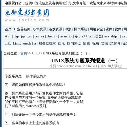
电脑爱好者
，提供IT资讯信息及各类编程知识文章介绍，欢迎大家来本站学习电
首页
|
IT业界新闻
|
职场资讯
|
游戏资讯
|
冲浪
|
操作系统
|
网络安全
|
硬件
|
软件
|
网
ASP
|
php
|
jsp
|
xml
|
css
|
c#
|
vbscript
|
javascript
|
ajax
|
c++/vc
|
c语言
|
java
|
delphi
|
visu
unix
|
Linux
|
oracle
|
ps
|
服务器技术
|
娱乐
|
国内热点
|
情感
|
祝福
|
笑话
|
急转弯
|
企
当前位置：
首页
>>
Unix
>>UNIX系统专题系列报道（一）:
UNIX系统专题系列报道（一）
来源:www.cncfan.com | 2006-1-11 | (有5318人读过)
专题系列之一 操作系统简介
问：请问如何理解操作系统这个概念呢？
答：操作系统是用户与计算机硬件之间的界面，它是
连接用户与内核的一个桥梁 ,简单的说操作系统就是
我们平时打开电脑在上面进行活动的一个平台，如我
们平时应用的 Windows系列。
问：那请介绍一下当今常用的操作系统有哪些？
答：当今的市场上主流的操作系统有：