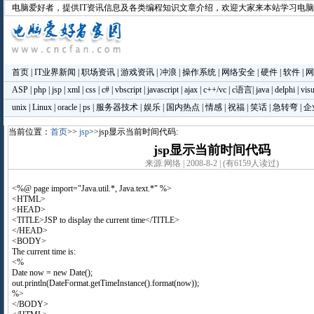
电脑爱好者
，提供IT资讯信息及各类编程知识文章介绍，欢迎大家来本站学习电
首页
|
IT业界新闻
|
职场资讯
|
游戏资讯
|
冲浪
|
操作系统
|
网络安全
|
硬件
|
软件
|
网
ASP
|
php
|
jsp
|
xml
|
css
|
c#
|
vbscript
|
javascript
|
ajax
|
c++/vc
|
c语言
|
java
|
delphi
|
visu
unix
|
Linux
|
oracle
|
ps
|
服务器技术
|
娱乐
|
国内热点
|
情感
|
祝福
|
笑话
|
急转弯
|
企
当前位置：
首页
>>
jsp
>>jsp显示当前时间代码:
jsp显示当前时间代码
来源:网络 | 2008-8-2 | (有6159人读过)
<%@ page import="Java.util.*, Java.text.*" %>
<HTML>
<HEAD>
<TITLE>JSP to display the current time</TITLE>
</HEAD>
<BODY>
The current time is:
<%
Date now = new Date();
out.println(DateFormat.getTimeInstance().format(now));
%>
</BODY>