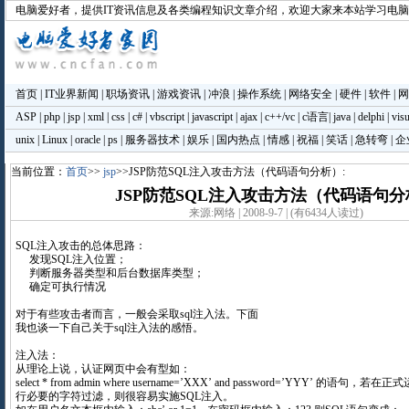
电脑爱好者
，提供IT资讯信息及各类编程知识文章介绍，欢迎大家来本站学习电
首页
|
IT业界新闻
|
职场资讯
|
游戏资讯
|
冲浪
|
操作系统
|
网络安全
|
硬件
|
软件
|
网
ASP
|
php
|
jsp
|
xml
|
css
|
c#
|
vbscript
|
javascript
|
ajax
|
c++/vc
|
c语言
|
java
|
delphi
|
visu
unix
|
Linux
|
oracle
|
ps
|
服务器技术
|
娱乐
|
国内热点
|
情感
|
祝福
|
笑话
|
急转弯
|
企
当前位置：
首页
>>
jsp
>>JSP防范SQL注入攻击方法（代码语句分析）:
JSP防范SQL注入攻击方法（代码语句分
来源:网络 | 2008-9-7 | (有6434人读过)
SQL注入攻击的总体思路：
发现SQL注入位置；
判断服务器类型和后台数据库类型；
确定可执行情况
对于有些攻击者而言，一般会采取sql注入法。下面
我也谈一下自己关于sql注入法的感悟。
注入法：
从理论上说，认证网页中会有型如：
select * from admin where username=’XXX’ and password=’YYY’ 
行必要的字符过滤，则很容易实施SQL注入。