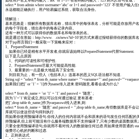
如在用户名文本框内输入：abc’ or 1=1-- 在密码框内输入：123 则SQL语句变成：
select * from admin where username=’abc’ or 1=1 and password=’123
永远都能正确执行，用户轻易骗过系统，获取合法身份。
猜解法：
基本思路是：猜解所有数据库名称，猜出库中的每张表名，分析可能是存放用户
的每个字段名，猜出表中的每条记录内容。
还有一种方式可以获得你的数据库名和每张表的名。
就是通过在形如：http://www. .cn/news?id=10’的方式来通过报错获得你的数据
对于jsp而言我们一般采取一下策略来应对：
1、PreparedStatement
如果你已经是稍有水平开发者,你就应该始终以PreparedStatement代替Statement.
以下是几点原因
1、代码的可读性和可维护性.
2、PreparedStatement尽最大可能提高性能.
3、最重要的一点是极大地提高了安全性.
到目前为止，有一些人（包括本人）连基本的恶义SQL语法都不知道.
String sql = "select * from tb_name where name= ’"+varname+"’ and passwd=’"+varpas
如果我们把[’ or ’1’ = ’1]作为name传入进来.密码随意,看看会成为什么?
select * from tb_name = ’or ’1’ = ’1’ and passwd = ’随意’ ;
因为’1’=’1’肯定成立,所以可以任何通过验证.更有甚者:
把[’;drop table tb_name;]作为varpasswd传入进来,则:
select * from tb_name = ’随意’ and passwd = ’’;drop table tb_name;
库就可以使这些语句得到执行.
而如果你使用预编译语句.你传入的任何内容就不会和原来的语句发生任何匹配的关
持预编译,但上前可能没有什么服务端数据库不支持编译了,只有少数的桌面数据库
只要全使用预编译语句,你就用不着对传入的数据做任何过虑.而如果使用普通的 statemen
做费尽心机的判断和过虑.
2、正则表达式