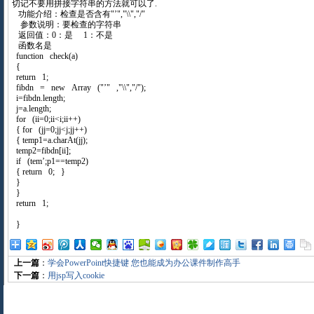
切记不要用拼接字符串的方法就可以了.
功能介绍：检查是否含有"’","\\","/"
参数说明：要检查的字符串
返回值：0：是 1：不是
函数名是
function check(a)
{
return 1;
fibdn = new Array ("’" ,"\\","/");
i=fibdn.length;
j=a.length;
for (ii=0;ii<i;ii++)
{ for (jj=0;jj<j;jj++)
{ temp1=a.charAt(jj);
temp2=fibdn[ii];
if (tem’;p1==temp2)
{ return 0; }
}
}
return 1;
}
上一篇
：
学会PowerPoint快捷键 您也能成为办公课件制作高手
下一篇
：
用jsp写入cookie