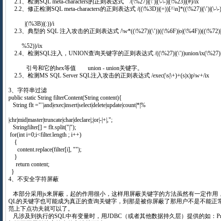
2.1、检测SQL meta-characters的正则表达式 /(\%27)|(\’)|(\-\-)|(\%23)|(#)/ix
2.2、修正检测SQL meta-characters的正则表达式 /((\%3D)|(=))[^\n]*((\%27)|(\’)|(\-\
|(\%3B)|(:))/i
2.3、典型的 SQL 注入攻击的正则表达式 /\w*((\%27)|(\’))((\%6F)|o|(\%4F))((\%72)|r
%52))/ix
2.4、检测SQL注入，UNION查询关键字的正则表达式 /((\%27)|(\’))union/ix(\%27)|(\
引号和它的hex等值 union - union关键字。
2.5、检测MS SQL Server SQL注入攻击的正则表达式 /exec(\s|\+)+(s|x)p\w+/ix
3、字符串过滤
public static String filterContent(String content){
String flt ="’|and|exec|insert|select|delete|update|count|*|%
|chr|mid|master|truncate|char|declare|;|or|-|+|,";
Stringfilter[] = flt.split("|");
for(int i=0;i<filter.length ; i++)
{
content.replace(filter[i], "");
}
return content;
}
4、不安全字符屏蔽
本部分采用js来屏蔽，起的作用很小，这样用屏蔽关键字的方法虽然有一定作用，
QL的关键字也可能成为真正的查询关键字，到那是被你屏蔽了那用户不是不能正
范上下点功夫就可以了。
凡涉及到执行的SQL中有变量时，用JDBC（或者其他数据持久层）提供的如：Prepared