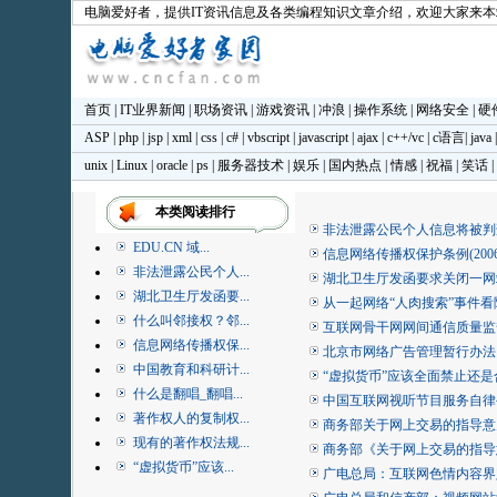
电脑爱好者
，提供IT资讯信息及各类编程知识文章介绍，欢迎大家来
首页
|
IT业界新闻
|
职场资讯
|
游戏资讯
|
冲浪
|
操作系统
|
网络安全
|
硬
ASP
|
php
|
jsp
|
xml
|
css
|
c#
|
vbscript
|
javascript
|
ajax
|
c++/vc
|
c语言
|
java
unix
|
Linux
|
oracle
|
ps
|
服务器技术
|
娱乐
|
国内热点
|
情感
|
祝福
|
笑话
|
本类阅读排行
非法泄露公民个人信息将被判
EDU.CN 域...
信息网络传播权保护条例(200
非法泄露公民个人...
湖北卫生厅发函要求关闭一网
湖北卫生厅发函要...
从一起网络“人肉搜索”事件
什么叫邻接权？邻...
互联网骨干网网间通信质量监
信息网络传播权保...
北京市网络广告管理暂行办法
中国教育和科研计...
“虚拟货币”应该全面禁止还
什么是翻唱_翻唱...
中国互联网视听节目服务自律公
著作权人的复制权...
商务部关于网上交易的指导意
现有的著作权法规...
商务部《关于网上交易的指导
“虚拟货币”应该...
广电总局：互联网色情内容界