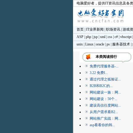
电脑爱好者
，提供IT资讯信息及各
首页
|
IT业界新闻
|
职场资讯
|
游戏
ASP
|
php
|
jsp
|
xml
|
css
|
c#
|
vbscript
unix
|
Linux
|
oracle
|
ps
|
服务器技术
|
本类阅读排行
免费代理服务器-...
3.22 免费I...
通过代理之狐验证...
B2B和B2C的...
网站建设一族：网...
网站建设：50个...
建设高信任度网站...
从用户需求看B2...
网站推广实战：网...
asp看看你的韩...