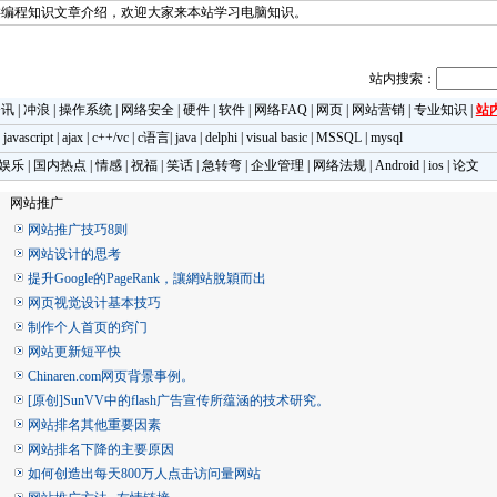
类编程知识文章介绍，欢迎大家来本站学习电脑知识。
站内搜索：
资讯
|
冲浪
|
操作系统
|
网络安全
|
硬件
|
软件
|
网络FAQ
|
网页
|
网站营销
|
专业知识
|
站
|
javascript
|
ajax
|
c++/vc
|
c语言
|
java
|
delphi
|
visual basic
|
MSSQL
|
mysql
娱乐
|
国内热点
|
情感
|
祝福
|
笑话
|
急转弯
|
企业管理
|
网络法规
|
Android
|
ios
|
论文
网站推广
网站推广技巧8则
网站设计的思考
提升Google的PageRank，讓網站脫穎而出
网页视觉设计基本技巧
制作个人首页的窍门
网站更新短平快
Chinaren.com网页背景事例。
[原创]SunVV中的flash广告宣传所蕴涵的技术研究。
网站排名其他重要因素
网站排名下降的主要原因
如何创造出每天800万人点击访问量网站