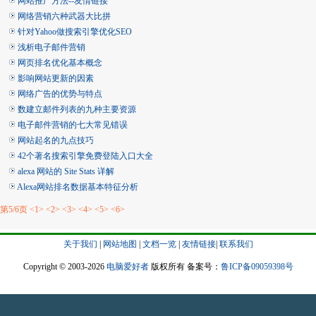
网站推广方法--友情链接
网络营销六种武器大比拼
针对Yahoo做搜索引擎优化SEO
浅析电子邮件营销
网页排名优化基本概念
影响网站更新的因素
网络广告的优势与特点
数建立邮件列表的九种主要资源
电子邮件营销的七大常见错误
网站起名的九点技巧
42个著名搜索引擎免费登陆入口大全
alexa 网站的 Site Stats 详解
Alexa网站排名数据基本特征分析
第5/6页
<1>
<2>
<3>
<4>
<5>
<6>
关于我们
|
网站地图
|
文档一览
|
友情链接
|
联系我们
Copyright © 2003-2026
电脑爱好者
版权所有 备案号：
鲁ICP备09059398号