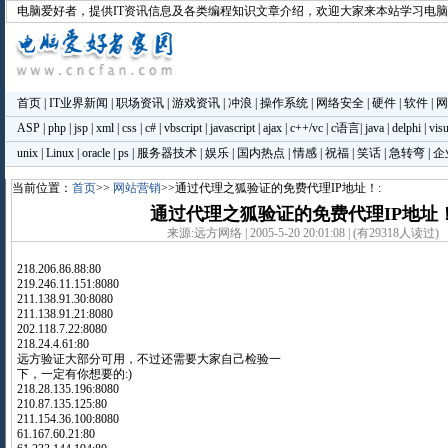
电脑爱好者
，提供IT资讯信息及各类编程知识文章介绍，欢迎大家来本站学习电
首页
|
IT业界新闻
|
职场资讯
|
游戏资讯
|
冲浪
|
操作系统
|
网络安全
|
硬件
|
软件
|
网
ASP
|
php
|
jsp
|
xml
|
css
|
c#
|
vbscript
|
javascript
|
ajax
|
c++/vc
|
c语言
|
java
|
delphi
|
visu
unix
|
Linux
|
oracle
|
ps
|
服务器技术
|
娱乐
|
国内热点
|
情感
|
祝福
|
笑话
|
急转弯
|
企
当前位置：
首页
>>
网站营销
>>通过代理之狐验证的免费代理IP地址！:
通过代理之狐验证的免费代理IP地址
来源:远方网络 | 2005-5-20 20:01:08 | (有29318人读过)
218.206.86.88:80
219.246.11.151:8080
211.138.91.30:8080
211.138.91.21:8080
202.118.7.22:8080
218.24.4.61:80
远方验证大部分可用，不过还需要大家自己检验一
下，一定有你想要的:)
218.28.135.196:8080
210.87.135.125:80
211.154.36.100:8080
61.167.60.21:80