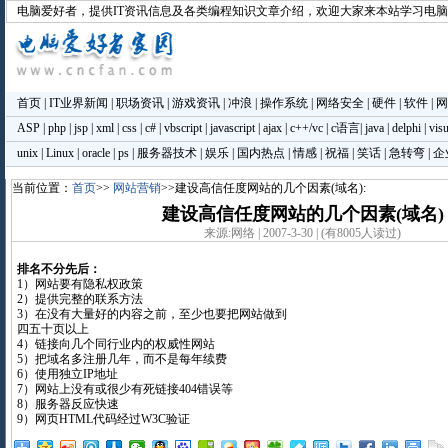
电脑爱好者
，提供IT资讯信息及各类编程知识文章介绍，欢迎大家来本站学习电
首页
|
IT业界新闻
|
职场资讯
|
游戏资讯
|
冲浪
|
操作系统
|
网络安全
|
硬件
|
软件
|
网
ASP
|
php
|
jsp
|
xml
|
css
|
c#
|
vbscript
|
javascript
|
ajax
|
c++/vc
|
c语言
|
java
|
delphi
|
visu
unix
|
Linux
|
oracle
|
ps
|
服务器技术
|
娱乐
|
国内热点
|
情感
|
祝福
|
笑话
|
急转弯
|
企
当前位置：
首页
>>
网站营销
>>建设高信任度网站的几个因素(域名):
建设高信任度网站的几个因素(域名)
来源:网络 | 2007-3-30 | (有8005人读过)
排名不分先后：
1）网站要有隐私权政策
2）提供完整的联系方法
3）在没有大量好的内容之前，至少也要把网站做到
四五十页以上
4）链接向几个同行业内的权威性网站
5）把域名多注册几年，而不是每年续费
6）使用独立IP地址
7）网站上没有或很少有死链接404错误等
8）服务器反应快速
9）网页HTML代码经过W3C验证