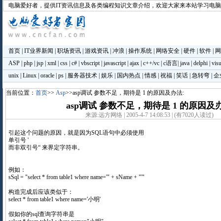
电脑爱好者
，提供IT资讯信息及各类编程知识文章介绍，欢迎大家来本站学习电
首页
|
IT业界新闻
|
职场资讯
|
游戏资讯
|
冲浪
|
操作系统
|
网络安全
|
硬件
|
软件
|
网
ASP
|
php
|
jsp
|
xml
|
css
|
c#
|
vbscript
|
javascript
|
ajax
|
c++/vc
|
c语言
|
java
|
delphi
|
visu
unix
|
Linux
|
oracle
|
ps
|
服务器技术
|
娱乐
|
国内热点
|
情感
|
祝福
|
笑话
|
急转弯
|
企
当前位置：
首页
>>
Asp
>>asp调试 参数不足，期待是 1 的原因及办法:
asp调试 参数不足，期待是 1 的原因及
来源:远方网络 | 2005-4-7 14:08:53 | (有7020人读过)
引起这个问题的原因，就是因为SQL语句中必须使用
单引号 '
而非双引号“ 来界定字符串。
例如：
sSql = "select * from table1 where name='" + sName + "'"
构造完成后应该类似于：
select * from table1 where name='小明'
假如你的sql查询字符串是