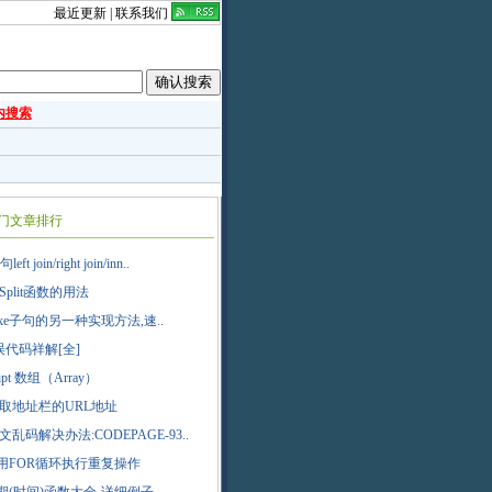
最近更新
|
联系我们
内搜索
门文章排行
ft join/right join/inn..
Split函数的用法
like子句的另一种实现方法,速..
错误代码祥解[全]
ipt 数组（Array）
获取地址栏的URL地址
文乱码解决办法:CODEPAGE-93..
P]用FOR循环执行重复操作