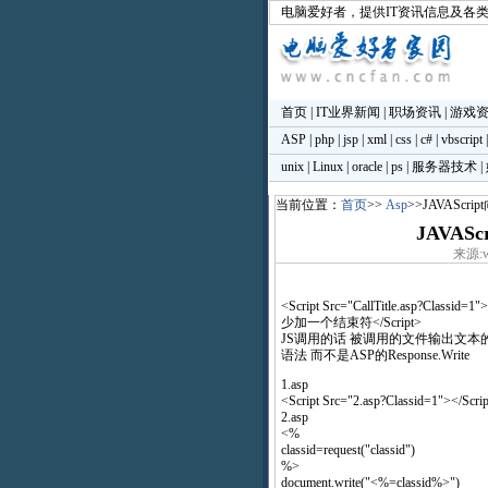
电脑爱好者
，提供IT资讯信息及各
首页
|
IT业界新闻
|
职场资讯
|
游戏
ASP
|
php
|
jsp
|
xml
|
css
|
c#
|
vbscript
unix
|
Linux
|
oracle
|
ps
|
服务器技术
|
当前位置：
首页
>>
Asp
>>JAVASc
JAVA
来源:ww
<Script Src="CallTitle.asp?Classid=1"
少加一个结束符</Script>
JS调用的话 被调用的文件输出文本
语法 而不是ASP的Response.Write
1.asp
<Script Src="2.asp?Classid=1"></Scri
2.asp
<%
classid=request("classid")
%>
document.write("<%=classid%>")