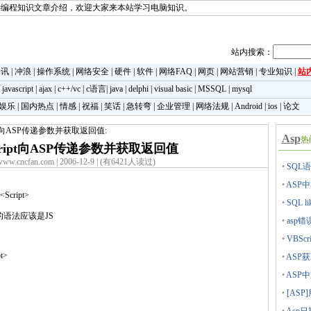
类编程知识文章介绍，欢迎大家来本站学习电脑知识。
站内搜索：
资讯
|
冲浪
|
操作系统
|
网络安全
|
硬件
|
软件
|
网络FAQ
|
网页
|
网站营销
|
专业知识
|
站
|
javascript
|
ajax
|
c++/vc
|
c语言
|
java
|
delphi
|
visual basic
|
MSSQL
|
mysql
娱乐
|
国内热点
|
情感
|
祝福
|
笑话
|
急转弯
|
企业管理
|
网络法规
|
Android
|
ios
|
论文
ript向ASP传递参数并获取返回值:
Asp
热
Script向ASP传递参数并获取返回值
w.cncfan.com | 2006-12-9 | (有6421人读过)
•
SQL语句le
•
ASP中
><Script>
•
SQL 
的语法应该是JS
•
asp
•
VBScr
pt>
•
ASP
•
ASP中
•
[AS