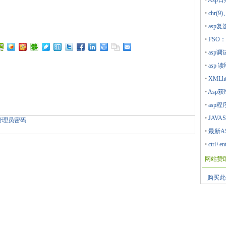
•
Asp
•
chr(9)
•
asp
•
FSO
•
asp调
•
asp 
•
XMLht
•
Asp获
•
asp程
•
JAVA
的管理员密码
•
最新AS
•
ctrl
网站赞
购买此