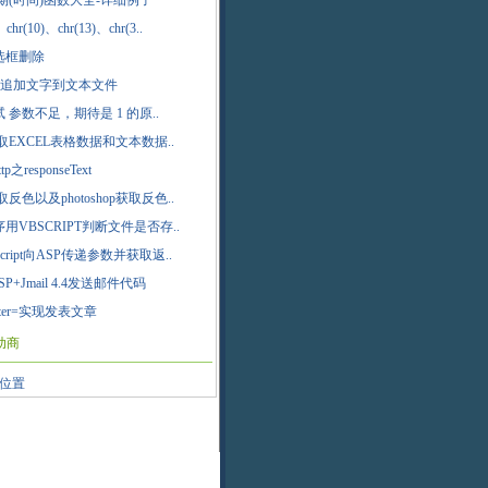
日期(时间)函数大全-详细例子
、chr(10)、chr(13)、chr(3..
复选框删除
：追加文字到文本文件
试 参数不足，期待是 1 的原..
读取EXCEL表格数据和文本数据..
tp之responseText
取反色以及photoshop获取反色..
序用VBSCRIPT判断文件是否存..
Script向ASP传递参数并获取返..
P+Jmail 4.4发送邮件代码
+enter=实现发表文章
助商
位置