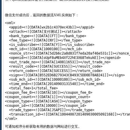
微信支付成功后，返回的数据流XML实例如下：
<xml>

  <appid><![CDATA[wx2b1c4370ec43b]]></appid>

  <attach><![CDATA[支付测试]]></attach>

  <bank_type><![CDATA[CFT]]></bank_type>

  <fee_type><![CDATA[CNY]]></fee_type>

  <is_subscribe><![CDATA[Y]]></is_subscribe>

  <mch_id><![CDATA[1000100]]></mch_id>

  <nonce_str><![CDATA[5d2b6c2a8d831f7eda20af46e531c]]></nonce_
  <openid><![CDATA[oUpF8uMEb4Xf22hE3X68TekukE]]></openid>

  <out_trade_no><![CDATA[140811653]]></out_trade_no>

  <result_code><![CDATA[SUCCESS]]></result_code>

  <return_code><![CDATA[SUCCESS]]></return_code>

  <sign><![CDATA[B552ED6B279343CB493C5DD0D78AB241]]></sign>

  <sub_mch_id><![CDATA[10000100]]></sub_mch_id>

  <time_end><![CDATA[20140903131540]]></time_end>

  <total_fee>1</total_fee>

<coupon_fee_0><![CDATA[10]]></coupon_fee_0>

<coupon_count><![CDATA[1]]></coupon_count>

<coupon_type><![CDATA[CASH]]></coupon_type>

<coupon_id><![CDATA[10000]]></coupon_id> 

  <trade_type><![CDATA[JSAPI]]></trade_type>

  <transaction_id><![CDATA[10044007201409030005092168]]></tran
</xml>
可通知程序分析获取有用的数据与网站进行交互。