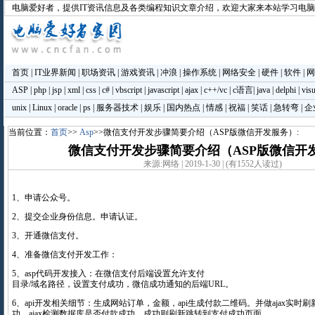
电脑爱好者
，提供IT资讯信息及各类编程知识文章介绍，欢迎大家来本站学习电
首页
|
IT业界新闻
|
职场资讯
|
游戏资讯
|
冲浪
|
操作系统
|
网络安全
|
硬件
|
软件
|
网
ASP
|
php
|
jsp
|
xml
|
css
|
c#
|
vbscript
|
javascript
|
ajax
|
c++/vc
|
c语言
|
java
|
delphi
|
visu
unix
|
Linux
|
oracle
|
ps
|
服务器技术
|
娱乐
|
国内热点
|
情感
|
祝福
|
笑话
|
急转弯
|
企
当前位置：
首页
>>
Asp
>>微信支付开发步骤简要介绍（ASP版微信开发服务）:
微信支付开发步骤简要介绍（ASP版微信开
来源:网络 | 2019-1-30 | (有1552人读过)
1、申请公众号。
2、提交企业身份信息。申请认证。
3、开通微信支付。
4、准备微信支付开发工作：
5、asp代码开发接入：在微信支付后端设置允许支付
目录/域名路径，设置支付成功，微信成功通知的后端URL。
6、api开发相关细节：生成网站订单，金额，api生成付款二维码。并做ajax实时
功，ajax检测数据库是否付款成功。成功则刷新跳转到支付成功页面。