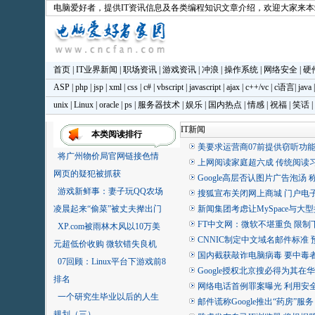
电脑爱好者
，提供IT资讯信息及各类编程知识文章介绍，欢迎大家来
首页
|
IT业界新闻
|
职场资讯
|
游戏资讯
|
冲浪
|
操作系统
|
网络安全
|
硬
ASP
|
php
|
jsp
|
xml
|
css
|
c#
|
vbscript
|
javascript
|
ajax
|
c++/vc
|
c语言
|
java
unix
|
Linux
|
oracle
|
ps
|
服务器技术
|
娱乐
|
国内热点
|
情感
|
祝福
|
笑话
|
IT新闻
本类阅读排行
美要求运营商07前提供窃听功能 
将广州物价局官网链接色情
上网阅读家庭超六成 传统阅读
网页的疑犯被抓获
Google高层否认图片广告泡汤
游戏新鲜事：妻子玩QQ农场
搜狐宣布关闭网上商城 门户电
凌晨起来“偷菜”被丈夫撵出门
新闻集团考虑让MySpace与大
FT中文网：微软不堪重负 限制下载
XP.com被雨林木风以10万美
CNNIC制定中文域名邮件标准
元超低价收购 微软错失良机
国内截获敲诈电脑病毒 要中毒者
07回顾：Linux平台下游戏前8
Google授权北京搜必得为其
排名
网络电话首例罪案曝光 利用安
一个研究生毕业以后的人生
邮件谎称Google推出“药房”服
规划（三）