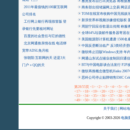
雅虎发布自己IE浏览器 将根据
2011年最值钱的100家互联网
商务部出招堵漏网上交易 网店
TOM在线宣布收购中国无线娱乐公司
公司排名
新浪世界杯视频涉嫌侵犯版权 
工行网上银行再现假冒版 登
周韶宁回应谷歌退出传闻 称服
录银行先要核对网址
全球64%垃圾邮件服务器寄居
百度的社会责任与它的德性
美国能源部计算机遭袭 1500
北京网通推亲情在线 电话绑
中国反垄断法临产 反3类经济垄
宽带ADSL免月租
微软终止旧版Windows支持 年内
张朝阳:互联网的天 还是3大
网通山东试点辅业改制回归通信
BT与中国电影谈合法发行 P2
门户＋QQ的天
微软再推概念微型机Haiku 20
思科公司停止贴牌销售EMC Celer
第28/55页
<1>
<2>
<3>
<4>
<5>
<6>
<17>
<18>
<19>
<20>
<21>
<22>
<2
<33>
<34>
<35>
<36>
<37>
<38>
<3
<49>
<50>
<51>
<52>
<53>
<54>
<5
关于我们
|
网站地
Copyright © 2003-2026
电脑