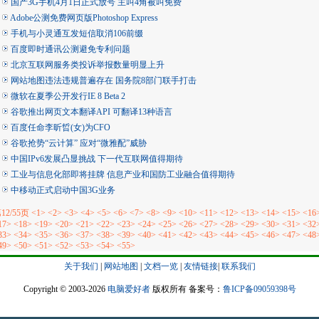
国产3G手机4月1日正式放号 主叫4角被叫免费
Adobe公测免费网页版Photoshop Express
手机与小灵通互发短信取消106前缀
百度即时通讯公测避免专利问题
北京互联网服务类投诉举报数量明显上升
网站地图违法违规普遍存在 国务院8部门联手打击
微软在夏季公开发行IE 8 Beta 2
谷歌推出网页文本翻译API 可翻译13种语言
百度任命李昕晢(女)为CFO
谷歌抢势“云计算” 应对“微雅配”威胁
中国IPv6发展凸显挑战 下一代互联网值得期待
工业与信息化部即将挂牌 信息产业和国防工业融合值得期待
中移动正式启动中国3G业务
12/55页
<1>
<2>
<3>
<4>
<5>
<6>
<7>
<8>
<9>
<10>
<11>
<12>
<13>
<14>
<15>
<16
17>
<18>
<19>
<20>
<21>
<22>
<23>
<24>
<25>
<26>
<27>
<28>
<29>
<30>
<31>
<32
33>
<34>
<35>
<36>
<37>
<38>
<39>
<40>
<41>
<42>
<43>
<44>
<45>
<46>
<47>
<48
49>
<50>
<51>
<52>
<53>
<54>
<55>
关于我们
|
网站地图
|
文档一览
|
友情链接
|
联系我们
Copyright © 2003-2026
电脑爱好者
版权所有 备案号：
鲁ICP备09059398号