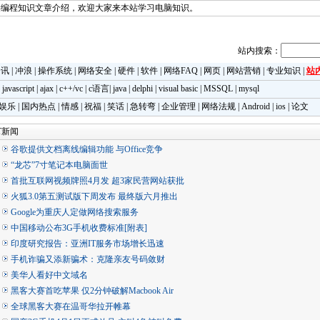
类编程知识文章介绍，欢迎大家来本站学习电脑知识。
站内搜索：
资讯
|
冲浪
|
操作系统
|
网络安全
|
硬件
|
软件
|
网络FAQ
|
网页
|
网站营销
|
专业知识
|
站
|
javascript
|
ajax
|
c++/vc
|
c语言
|
java
|
delphi
|
visual basic
|
MSSQL
|
mysql
娱乐
|
国内热点
|
情感
|
祝福
|
笑话
|
急转弯
|
企业管理
|
网络法规
|
Android
|
ios
|
论文
T新闻
谷歌提供文档离线编辑功能 与Office竞争
“龙芯”7寸笔记本电脑面世
首批互联网视频牌照4月发 超3家民营网站获批
火狐3.0第五测试版下周发布 最终版六月推出
Google为重庆人定做网络搜索服务
中国移动公布3G手机收费标准[附表]
印度研究报告：亚洲IT服务市场增长迅速
手机诈骗又添新骗术：克隆亲友号码敛财
美华人看好中文域名
黑客大赛首吃苹果 仅2分钟破解Macbook Air
全球黑客大赛在温哥华拉开帷幕