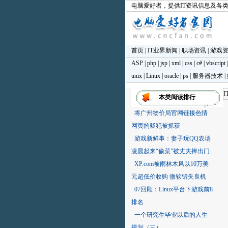
电脑爱好者
，提供IT资讯信息及各
首页
|
IT业界新闻
|
职场资讯
|
游戏
ASP
|
php
|
jsp
|
xml
|
css
|
c#
|
vbscript
unix
|
Linux
|
oracle
|
ps
|
服务器技术
|
I
本类阅读排行
将广州物价局官网链接色情
网页的疑犯被抓获
游戏新鲜事：妻子玩QQ农场
凌晨起来“偷菜”被丈夫撵出门
XP.com被雨林木风以10万美
元超低价收购 微软错失良机
07回顾：Linux平台下游戏前8
排名
一个研究生毕业以后的人生
规划（三）