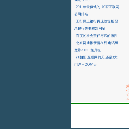
2011年最值钱的100家互联网
公司排名
工行网上银行再现假冒版 登
录银行先要核对网址
百度的社会责任与它的德性
北京网通推亲情在线 电话绑
宽带ADSL免月租
张朝阳:互联网的天 还是3大
门户＋QQ的天
第
<
<
<