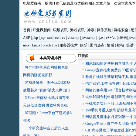
电脑爱好者
，提供IT资讯信息及各类编程知识文章介绍，欢迎大家来
首页
|
IT业界新闻
|
职场资讯
|
游戏资讯
|
冲浪
|
操作系统
|
网络安全
|
硬
ASP
|
php
|
jsp
|
xml
|
css
|
c#
|
vbscript
|
javascript
|
ajax
|
c++/vc
|
c语言
|
java
unix
|
Linux
|
oracle
|
ps
|
服务器技术
|
娱乐
|
国内热点
|
情感
|
祝福
|
笑话
|
IT新闻
本类阅读排行
和讯鼓励博客使用独立域名 个
将广州物价局官网链接色情
Google宣称推出免费的3D图
网页的疑犯被抓获
雅虎在线服务新增翻译工具 覆盖
游戏新鲜事：妻子玩QQ农场
信产部称TD年底将进行HSDP
凌晨起来“偷菜”被丈夫撵出门
网络钓客利用VoIP语音技术制
去年我国专利申请创新高 华为
XP.com被雨林木风以10万美
手机实名实行不顺 上海酝酿不
元超低价收购 微软错失良机
159手机号重庆放号 防炒号最
07回顾：Linux平台下游戏前8
网络普及度排名丹麦列第一 中国
排名
Google主页上做广告 劝说IE用
一个研究生毕业以后的人生
CIH病毒爆发日平稳度过 新P2
规划（三）