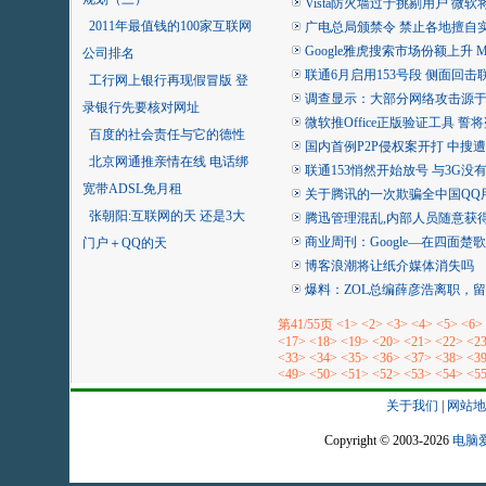
Vista防火墙过于挑剔用户 微
2011年最值钱的100家互联网
广电总局颁禁令 禁止各地擅自
Google雅虎搜索市场份额上升 
公司排名
联通6月启用153号段 侧面回
工行网上银行再现假冒版 登
调查显示：大部分网络攻击源
录银行先要核对网址
微软推Office正版验证工具 
百度的社会责任与它的德性
国内首例P2P侵权案开打 中搜遭
北京网通推亲情在线 电话绑
联通153悄然开始放号 与3G没
宽带ADSL免月租
关于腾讯的一次欺骗全中国QQ
张朝阳:互联网的天 还是3大
腾迅管理混乱,内部人员随意获得
商业周刊：Google—在四面楚
门户＋QQ的天
博客浪潮将让纸介媒体消失吗
爆料：ZOL总编薛彦浩离职，
第41/55页
<1>
<2>
<3>
<4>
<5>
<6>
<17>
<18>
<19>
<20>
<21>
<22>
<2
<33>
<34>
<35>
<36>
<37>
<38>
<3
<49>
<50>
<51>
<52>
<53>
<54>
<5
关于我们
|
网站地
Copyright © 2003-2026
电脑