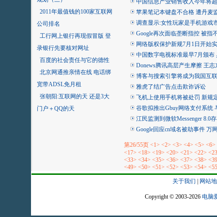
中国信息产业销售收入今年将超
2011年最值钱的100家互联网
苹果笔记本键盘不合格 遭丹麦
调查显示:女性玩家是手机游戏
公司排名
Google再次面临垄断指控 被
工行网上银行再现假冒版 登
网络版权保护新规7月1日开始实
录银行先要核对网址
中国数字电视标准最早7月颁布
百度的社会责任与它的德性
Donews腾讯高层产生摩擦 王
北京网通推亲情在线 电话绑
博客与搜索引擎将成为我国互
宽带ADSL免月租
雅虎了结广告点击欺诈诉讼
张朝阳:互联网的天 还是3大
飞机上使用手机将被处罚 新规定
谷歌拟推出Gbuy网络支付系统 
门户＋QQ的天
江民监测到微软Messenger 8
Google回应cn域名被劫事件 
第26/55页
<1>
<2>
<3>
<4>
<5>
<6>
<17>
<18>
<19>
<20>
<21>
<22>
<2
<33>
<34>
<35>
<36>
<37>
<38>
<3
<49>
<50>
<51>
<52>
<53>
<54>
<5
关于我们
|
网站地
Copyright © 2003-2026
电脑