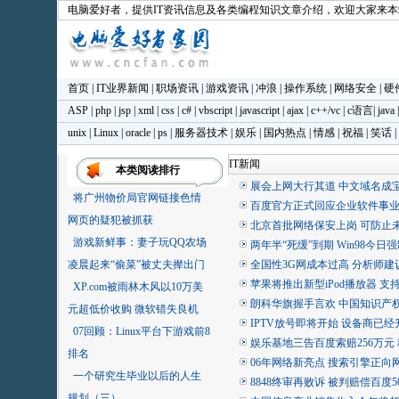
电脑爱好者
，提供IT资讯信息及各类编程知识文章介绍，欢迎大家来
首页
|
IT业界新闻
|
职场资讯
|
游戏资讯
|
冲浪
|
操作系统
|
网络安全
|
硬
ASP
|
php
|
jsp
|
xml
|
css
|
c#
|
vbscript
|
javascript
|
ajax
|
c++/vc
|
c语言
|
java
unix
|
Linux
|
oracle
|
ps
|
服务器技术
|
娱乐
|
国内热点
|
情感
|
祝福
|
笑话
|
IT新闻
本类阅读排行
展会上网大行其道 中文域名成
将广州物价局官网链接色情
百度官方正式回应企业软件事
网页的疑犯被抓获
北京首批网络保安上岗 可防止
游戏新鲜事：妻子玩QQ农场
两年半“死缓”到期 Win98今日强
凌晨起来“偷菜”被丈夫撵出门
全国性3G网成本过高 分析师
苹果将推出新型iPod播放器 
XP.com被雨林木风以10万美
朗科华旗握手言欢 中国知识产
元超低价收购 微软错失良机
IPTV放号即将开始 设备商已
07回顾：Linux平台下游戏前8
娱乐基地三告百度索赔256万元
排名
06年网络新亮点 搜索引擎正向
一个研究生毕业以后的人生
8848终审再败诉 被判赔偿百度
规划（三）